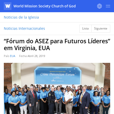
World Mission Society Church of God
WATV
Noticias
de la Iglesia
Noticias Internacionales
Lista
Siguiente
“Fórum do ASEZ para Futuros Líderes”
em Virginia, EUA
País
EUA
Fecha
Abril 28, 2019