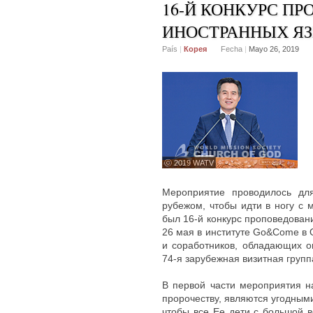
16-Й КОНКУРС П
ИНОСТРАННЫХ Я
País
|
Корея
Fecha
|
Mayo 26, 2019
ⓒ 2019 WATV
Мероприятие проводилось для
рубежом, чтобы идти в ногу с
был 16-й конкурс проповедован
26 мая в институте Go&Come в 
и соработников, обладающих о
74-я зарубежная визитная групп
В первой части мероприятия на
пророчеству, являются угодными
чтобы все Ее дети с большой в