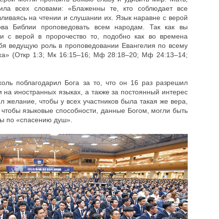
ила всех словами: «Блаженны те, кто соблюдает все
вливаясь на чтении и слушании их. Язык наравне с верой
ва Библии проповедовать всем народам. Так как вы
и с верой в пророчество то, подобно как во времена
ебя ведущую роль в проповедовании Евангелия по всему
ха» (Откр 1:3; Мк 16:15–16; Мф 28:18–20; Мф 24:13–14;
оль поблагодарил Бога за то, что он 16 раз разрешил
 на иностранных языках, а также за постоянный интерес
л желание, чтобы у всех участников была такая же вера,
а, чтобы языковые способности, данные Богом, могли быть
ы по «спасению душ».