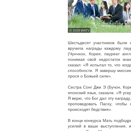
ⓒ 2019 WATV
Шестьдесят участников были 
вручила награды каждому лау
(Чунчхон, Корея, лауреат анг
понимая свой недостаток зна
сказал: «Я испытал то, что ко
способности. Я завершу миссию
прося о Божьей силе».
Сестра Сонг Джи Э (Бучон, Кор
японский язык, сказала: «Я усе
Я верю, что Бог дал эту наград
проповедовать Пасху, чтобы 
происходят бедствия».
В конце конкурса Мать подбодр
усилий в ваши выступления, и