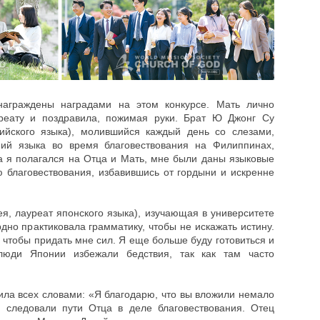
награждены наградами на этом конкурсе. Мать лично
реату и поздравила, пожимая руки. Брат Ю Джонг Су
лийского языка), молившийся каждый день со слезами,
ний языка во время благовествования на Филиппинах,
гда я полагался на Отца и Мать, мне были даны языковые
 благовествования, избавившись от гордыни и искренне
ея, лауреат японского языка), изучающая в университете
рдно практиковала грамматику, чтобы не искажать истину.
у, чтобы придать мне сил. Я еще больше буду готовиться и
люди Японии избежали бедствия, так как там часто
ила всех словами: «Я благодарю, что вы вложили немало
 следовали пути Отца в деле благовествования. Отец