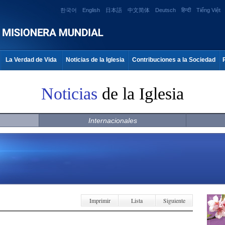
한국어
English
日本語
中文简体
Deutsch
हिन्दी
Tiếng Việt
La Verdad de Vida
Noticias de la Iglesia
Contribuciones a la Sociedad
Noticias
de la Iglesia
Internacionales
Imprimir
Lista
Siguiente