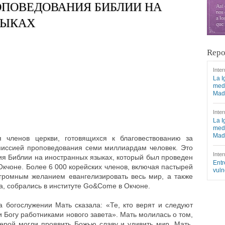
РОПОВЕДОВАНИЯ БИБЛИИ НА
ЗЫКАХ
Repo
Inter
La I
medi
Mad
Inter
La I
medi
Mad
 членов церкви, готовящихся к благовествованию за
 миссией проповедования семи миллиардам человек. Это
Inter
ия Библии на иностранных языках, который был проведен
Entr
Окчоне. Более 6 000 корейских членов, включая пастырей
vuln
громным желанием евангелизировать весь мир, а также
а, собрались в институте Go&Come в Окчоне.
 богослужении Мать сказала: «Те, кто верят и следуют
 Богу работниками нового завета». Мать молилась о том,
ерой могли проявить Божью славу и удивить мир. Мать,