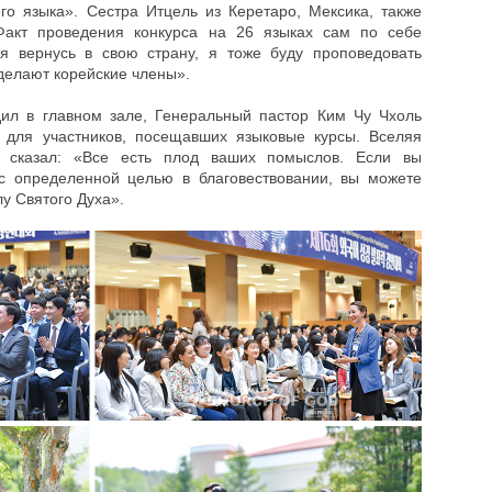
го языка». Сестра Итцель из Керетаро, Мексика, также
Факт проведения конкурса на 26 языках сам по себе
 я вернусь в свою страну, я тоже буду проповедовать
 делают корейские члены».
дил в главном зале, Генеральный пастор Ким Чу Чхоль
 для участников, посещавших языковые курсы. Вселяя
н сказал: «Все есть плод ваших помыслов. Если вы
с определенной целью в благовествовании, вы можете
лу Святого Духа».