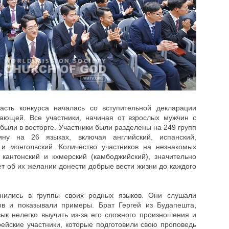
асть конкурса началась со вступительной декларации
ающей. Все участники, начиная от взрослых мужчин с
были в восторге. Участники были разделены на 249 групп
ну на 26 языках, включая английский, испанский,
и и монгольский. Количество участников на незнакомых
, кантонский и кхмерский (камбоджийский), значительно
ет об их желании донести добрые вести жизни до каждого
нились в группы своих родных языков. Они слушали
ов и показывали примеры. Брат Гергей из Будапешта,
зык нелегко выучить из-за его сложного произношения и
ейские участники, которые подготовили свою проповедь