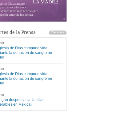
rtes de la Prensa
net
glesia de Dios comparte vida
ante la donación de sangre en
rid
net
glesia de Dios comparte vida
ante la donación de sangre en
rid
net
egan despensas a familias
erables en Mexicali