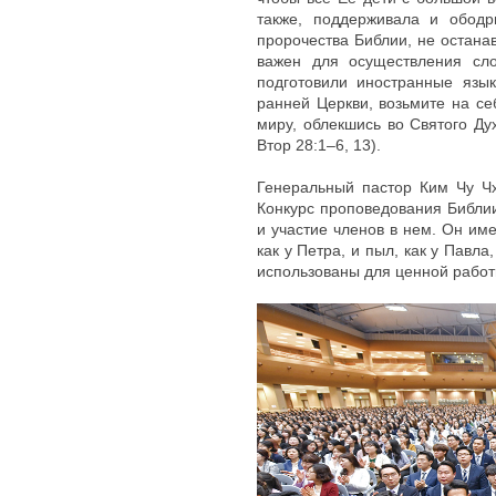
также, поддерживала и ободр
пророчества Библии, не остана
важен для осуществления сло
подготовили иностранные язык
ранней Церкви, возьмите на с
миру, облекшись во Святого Ду
Втор 28:1–6, 13).
Генеральный пастор Ким Чу Чх
Конкурс проповедования Библии
и участие членов в нем. Он име
как у Петра, и пыл, как у Павл
использованы для ценной работ