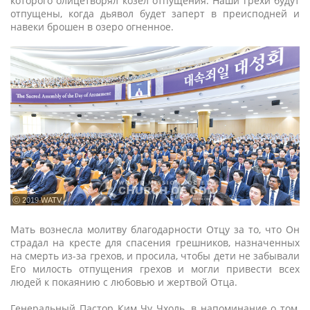
которого олицетворял козел отпущения. Наши грехи будут
отпущены, когда дьявол будет заперт в преисподней и
навеки брошен в озеро огненное.
ⓒ 2019 WATV
Мать вознесла молитву благодарности Отцу за то, что Он
страдал на кресте для спасения грешников, назначенных
на смерть из-за грехов, и просила, чтобы дети не забывали
Его милость отпущения грехов и могли привести всех
людей к покаянию с любовью и жертвой Отца.
Генеральный Пастор Ким Чу Чхоль, в напоминание о том,