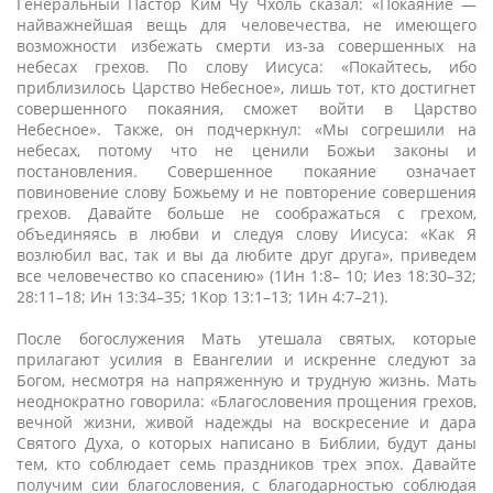
Генеральный Пастор Ким Чу Чхоль сказал: «Покаяние —
найважнейшая вещь для человечества, не имеющего
возможности избежать смерти из-за совершенных на
небесах грехов. По слову Иисуса: «Покайтесь, ибо
приблизилось Царство Небесное», лишь тот, кто достигнет
совершенного покаяния, сможет войти в Царство
Небесное». Также, он подчеркнул: «Мы согрешили на
небесах, потому что не ценили Божьи законы и
постановления. Совершенное покаяние означает
повиновение слову Божьему и не повторение совершения
грехов. Давайте больше не соображаться с грехом,
объединяясь в любви и следуя слову Иисуса: «Как Я
возлюбил вас, так и вы да любите друг друга», приведем
все человечество ко спасению» (1Ин 1:8– 10; Иез 18:30–32;
28:11–18; Ин 13:34–35; 1Кор 13:1–13; 1Ин 4:7–21).
После богослужения Мать утешала святых, которые
прилагают усилия в Евангелии и искренне следуют за
Богом, несмотря на напряженную и трудную жизнь. Мать
неоднократно говорила: «Благословения прощения грехов,
вечной жизни, живой надежды на воскресение и дара
Святого Духа, о которых написано в Библии, будут даны
тем, кто соблюдает семь праздников трех эпох. Давайте
получим сии благословения, с благодарностью соблюдая