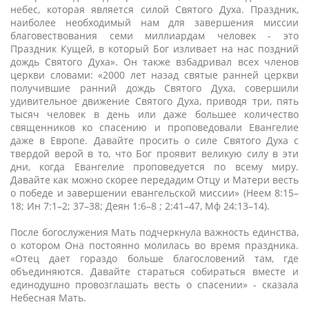
небес, которая является силой Святого Духа. Праздник,
наиболее необходимый нам для завершения миссии
благовествования семи миллиардам человек - это
Праздник Кущей, в который Бог изливает на нас поздний
дождь Святого Духа». Он также взбадривал всех членов
церкви словами: «2000 лет назад святые ранней церкви
получившие ранний дождь Святого Духа, совершили
удивительное движение Святого Духа, приводя три, пять
тысяч человек в день или даже большее количество
священников ко спасению и проповедовали Евангелие
даже в Европе. Давайте просить о силе Святого Духа с
твердой верой в то, что Бог проявит великую силу в эти
дни, когда Евангелие проповедуется по всему миру.
Давайте как можно скорее передадим Отцу и Матери весть
о победе и завершении евангельской миссии» (Неем 8:15–
18; Ин 7:1–2; 37–38; Деян 1:6–8 ; 2:41–47, Мф 24:13–14).
После богослужения Мать подчеркнула важность единства,
о котором Она постоянно молилась во время праздника.
«Отец дает гораздо больше благословений там, где
объединяются. Давайте стараться собираться вместе и
единодушно провозглашать весть о спасении» - сказала
Небесная Мать.