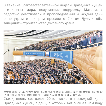
В течение благовествовательной недели Праздника Кущей
все члены мира, получившие поддержку Матери, с
радостью участвовали в проповедовании и каждый день
рано утром и вечером просили о Святом Духе, чтобы
завершить строительство духовного храма.
ⓒ 2019 WATV
초막절 대회 끝 날, 새예루살렘 판교성전에서 예배를 마치고 늦은 비 성령을 충만히 받
은 성도들이 세계를 향해 힘차게 구원의 소식을 외칠 것을 다짐했다.
Съезд вновь состоялся 20-го числа в последний день
Праздника Кущей, в день, в который Бог обещал нам воду