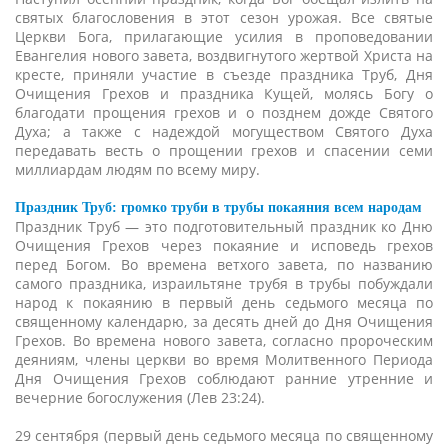
святых благословения в этот сезон урожая. Все святые
Церкви Бога, прилагающие усилия в проповедовании
Евангелия нового завета, воздвигнутого жертвой Христа на
кресте, приняли участие в съезде праздника Труб, Дня
Очищения Грехов и праздника Кущей, молясь Богу о
благодати прощения грехов и о позднем дожде Святого
Духа; а также с надеждой могуществом Святого Духа
передавать весть о прощении грехов и спасении семи
миллиардам людям по всему миру.
Праздник Труб: громко труби в трубы покаяния всем народам
Праздник Труб — это подготовительный праздник ко Дню
Очищения Грехов через покаяние и исповедь грехов
перед Богом. Во времена ветхого завета, по названию
самого праздника, израильтяне трубя в трубы побуждали
народ к покаянию в первый день седьмого месяца по
священному календарю, за десять дней до Дня Очищения
Грехов. Во времена нового завета, согласно пророческим
деяниям, члены церкви во время Молитвенного Периода
Дня Очищения Грехов соблюдают ранние утренние и
вечерние богослужения (Лев 23:24).
29 сентября (первый день седьмого месяца по священному