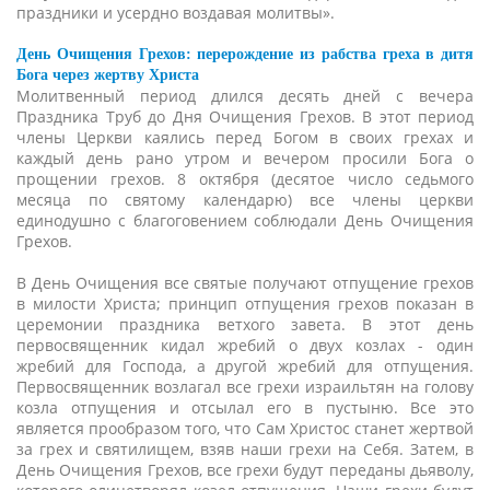
праздники и усердно воздавая молитвы».
День Очищения Грехов: перерождение из рабства греха в дитя
Бога через жертву Христа
Молитвенный период длился десять дней с вечера
Праздника Труб до Дня Очищения Грехов. В этот период
члены Церкви каялись перед Богом в своих грехах и
каждый день рано утром и вечером просили Бога о
прощении грехов. 8 октября (десятое число седьмого
месяца по святому календарю) все члены церкви
единодушно с благоговением соблюдали День Очищения
Грехов.
В День Очищения все святые получают отпущение грехов
в милости Христа; принцип отпущения грехов показан в
церемонии праздника ветхого завета. В этот день
первосвященник кидал жребий о двух козлах - один
жребий для Господа, а другой жребий для отпущения.
Первосвященник возлагал все грехи израильтян на голову
козла отпущения и отсылал его в пустыню. Все это
является прообразом того, что Сам Христос станет жертвой
за грех и святилищем, взяв наши грехи на Себя. Затем, в
День Очищения Грехов, все грехи будут переданы дьяволу,