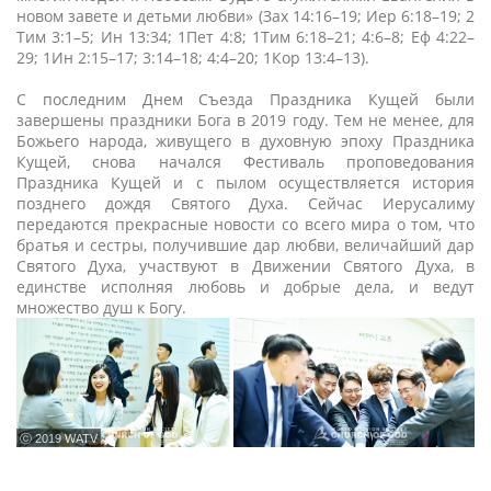
новом завете и детьми любви» (Зах 14:16–19; Иер 6:18–19; 2
Тим 3:1–5; Ин 13:34; 1Пет 4:8; 1Tим 6:18–21; 4:6–8; Eф 4:22–
29; 1Ин 2:15–17; 3:14–18; 4:4–20; 1Кор 13:4–13).
С последним Днем Съезда Праздника Кущей были
завершены праздники Бога в 2019 году. Тем не менее, для
Божьего народа, живущего в духовную эпоху Праздника
Кущей, снова начался Фестиваль проповедования
Праздника Кущей и с пылом осуществляется история
позднего дождя Святого Духа. Сейчас Иерусалиму
передаются прекрасные новости со всего мира о том, что
братья и сестры, получившие дар любви, величайший дар
Святого Духа, участвуют в Движении Святого Духа, в
единстве исполняя любовь и добрые дела, и ведут
множество душ к Богу.
ⓒ 2019 WATV