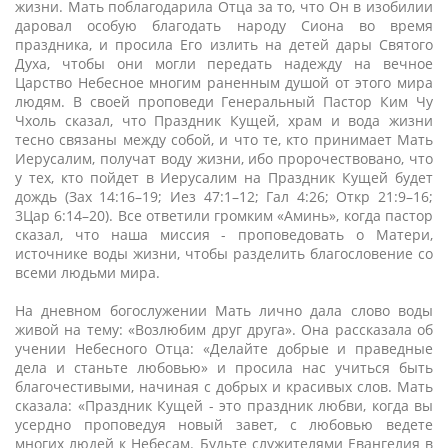
жизни. Мать поблагодарила Отца за то, что Он в изобилии
даровал особую благодать народу Сиона во время
праздника, и просила Его излить на детей дары Святого
Духа, чтобы они могли передать надежду на вечное
Царство Небесное многим раненным душой от этого мира
людям. В своей проповеди Генеральный Пастор Ким Чу
Чхоль сказал, что Праздник Кущей, храм и вода жизни
тесно связаны между собой, и что те, кто принимает Мать
Иерусалим, получат воду жизни, ибо пророчествовано, что
у тех, кто пойдет в Иерусалим на Праздник Кущей будет
дождь (Зах 14:16–19; Иез 47:1–12; Гал 4:26; Откр 21:9–16;
3Цар 6:14–20). Все ответили громким «Аминь», когда пастор
сказал, что наша миссия - проповедовать о Матери,
источнике воды жизни, чтобы разделить благословение со
всеми людьми мира.
На дневном богослужении Мать лично дала слово воды
живой на тему: «Возлюбим друг друга». Она рассказала об
учении Небесного Отца: «Делайте добрые и праведные
дела и станьте любовью» и просила нас учиться быть
благочестивыми, начиная с добрых и красивых слов. Мать
сказала: «Праздник Кущей - это праздник любви, когда вы
усердно проповедуя новый завет, с любовью ведете
многих людей к Небесам. Будьте служителями Евангелия в