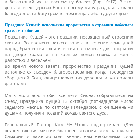
и беззаконий их не воспомяну более» (Евр 10:17). В этот
день во всех Церквях Бога по всему миру раздались хвалы
благодарности Богу громче, чем когда-либо в других днях.
Праздник Кущей: исполнение пророчества о строении небесного
храма с любовью
Праздника Кущей - это праздник, посвященный строению
скинии. Во времена ветхого завета в течение семи дней
народ брал ветви елея и ветви пальмовые для покрытия
на дворе храма и на кровлях домов своих, и жил с
радостью и весельем.
Во время нового завета, пророчество Праздника Кущей
исполняется съездом благовествования, когда проводится
сбор детей Бога, олицетворяющих деревья и материалы
для храма.
Мать молилась, чтобы все дети Сиона, собравшиеся на
Съезд Праздника Кущей 13 октября (пятнадцатое число
седьмого месяца по святому календарю), с очищенными
душами, получили поздний дождь Святого Духа.
Генеральный Пастор Ким Чу Чхоль подчеркивал: «Для
осуществления миссии благовествования всем народам в
Самарии и даже до края земли, нам необходима сила