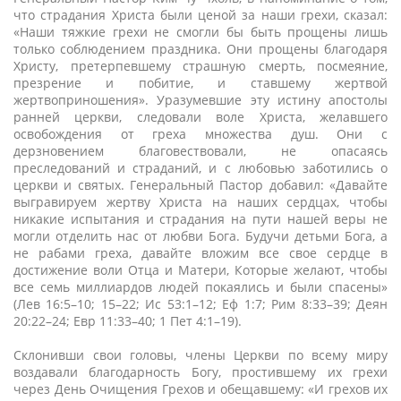
что страдания Христа были ценой за наши грехи, сказал:
«Наши тяжкие грехи не смогли бы быть прощены лишь
только соблюдением праздника. Они прощены благодаря
Христу, претерпевшему страшную смерть, посмеяние,
презрение и побитие, и ставшему жертвой
жертвоприношения». Уразумевшие эту истину апостолы
ранней церкви, следовали воле Христа, желавшего
освобождения от греха множества душ. Они с
дерзновением благовествовали, не опасаясь
преследований и страданий, и с любовью заботились о
церкви и святых. Генеральный Пастор добавил: «Давайте
выгравируем жертву Христа на наших сердцах, чтобы
никакие испытания и страдания на пути нашей веры не
могли отделить нас от любви Бога. Будучи детьми Бога, а
не рабами греха, давайте вложим все свое сердце в
достижение воли Отца и Матери, Которые желают, чтобы
все семь миллиардов людей покаялись и были спасены»
(Лев 16:5–10; 15–22; Ис 53:1–12; Еф 1:7; Рим 8:33–39; Деян
20:22–24; Евр 11:33–40; 1 Пет 4:1–19).
Склонивши свои головы, члены Церкви по всему миру
воздавали благодарность Богу, простившему их грехи
через День Очищения Грехов и обещавшему: «И грехов их