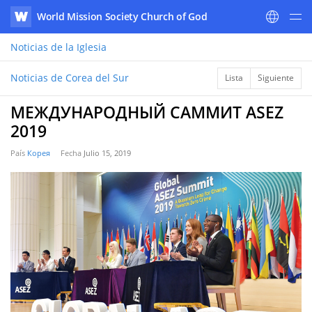
World Mission Society Church of God
WATV
Noticias
de la Iglesia
Noticias de Corea del Sur
Lista
Siguiente
МЕЖДУНАРОДНЫЙ САММИТ ASEZ
2019
País
Корея
Fecha
Julio 15, 2019