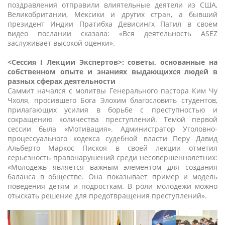
поздравления отправили влиятельные деятели из США,
Великобритании, Мексики и других стран, а бывший
президент Индии Пратибха Девисингх Патил в своем
видео послании сказала: «Вся деятельность ASEZ
заслуживает высокой оценки».
<Сессия I Лекции Экспертов>: советы, основанные на
собственном опыте и знаниях выдающихся людей в
разных сферах деятельности
Саммит начался с молитвы Генерального пастора Ким Чу
Чхоля, просившего Бога Элохим благословить студентов,
прилагающих усилия в борьбе с преступностью и
сокращению количества преступлений. Темой первой
сессии была «Мотивация». Администратор Уголовно-
процессуального кодекса судебной власти Перу Давид
Альберто Маркос Пискоя в своей лекции отметил
серьезность правонарушений среди несовершеннолетних:
«Молодежь является важным элементом для создания
баланса в обществе. Она показывает пример и модель
поведения детям и подросткам. В роли молодежи можно
отыскать решение для предотвращения преступлений».