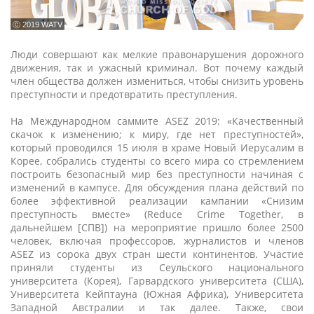
ⓒ 2019 WATV
Люди совершают как мелкие правонарушения дорожного
движения, так и ужасный криминал. Вот почему каждый
член общества должен измениться, чтобы снизить уровень
преступности и предотвратить преступления.
На Международном саммите ASEZ 2019: «Качественный
скачок к изменению; к миру, где нет преступностей»,
который проводился 15 июля в храме Новый Иерусалим в
Корее, собрались студенты со всего мира со стремлением
построить безопасный мир без преступности начиная с
изменений в кампусе. Для обсуждения плана действий по
более эффективной реализации кампании «Снизим
преступность вместе» (Reduce Crime Together, в
дальнейшем [СПВ]) на мероприятие пришло более 2500
человек, включая профессоров, журналистов и членов
ASEZ из сорока двух стран шести континентов. Участие
приняли студенты из Сеульского национального
университета (Корея), Гарвардского университета (США),
Университета Кейптауна (Южная Африка), Университета
Западной Австралии и так далее. Также, свои