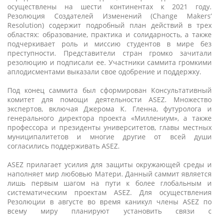
осуществлены на шести континентах к 2021 году.
Резолюция Создателей Изменений (Change Makers’
Resolution) содержит подробный план действий в трех
областях: образование, практика и солидарность, а также
подчеркивает роль и миссию студентов в мире без
преступности. Представители стран громко зачитали
резолюцию и подписали ее. Участники саммита громкими
аплодисментами выказали свое одобрение и поддержку.
Под конец саммита был сформирован Консультативный
комитет для помощи деятельности ASEZ. Множество
экспертов, включая Джерома К. Гленна, футуролога и
генерального директора проекта «Миллениум», а также
профессора и президенты университетов, главы местных
муниципалитетов и многие другие от всей души
согласились поддерживать ASEZ.
ASEZ прилагает усилия для защиты окружающей среды и
наполняет мир любовью Матери. Данный саммит является
лишь первым шагом на пути к более глобальным и
систематическим проектам ASEZ. Для осуществления
Резолюции в августе во время каникул члены ASEZ по
всему миру планируют установить связи с