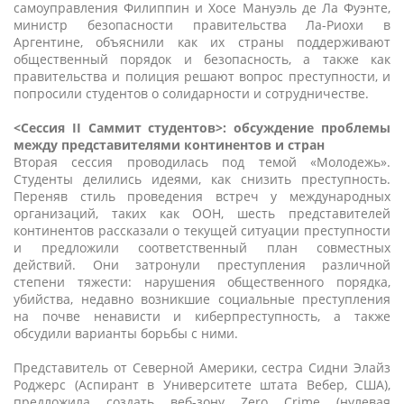
самоуправления Филиппин и Хосе Мануэль де Ла Фуэнте,
министр безопасности правительства Ла-Риохи в
Аргентине, объяснили как их страны поддерживают
общественный порядок и безопасность, а также как
правительства и полиция решают вопрос преступности, и
попросили студентов о солидарности и сотрудничестве.
<Сессия II Саммит студентов>: обсуждение проблемы
между представителями континентов и стран
Вторая сессия проводилась под темой «Молодежь».
Студенты делились идеями, как снизить преступность.
Переняв стиль проведения встреч у международных
организаций, таких как ООН, шесть представителей
континентов рассказали о текущей ситуации преступности
и предложили соответственный план совместных
действий. Они затронули преступления различной
степени тяжести: нарушения общественного порядка,
убийства, недавно возникшие социальные преступления
на почве ненависти и киберпреступность, а также
обсудили варианты борьбы с ними.
Представитель от Северной Америки, сестра Сидни Элайз
Роджерс (Аспирант в Университете штата Вебер, США),
предложила создать веб-зону Zero Crime (нулевая