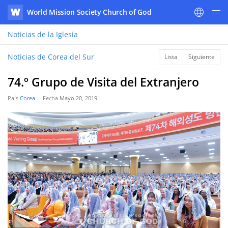
World Mission Society Church of God
WATV
Noticias
de la Iglesia
Noticias de Corea del Sur
Lista
Siguiente
74.º Grupo de Visita del Extranjero
País
Corea
Fecha
Mayo 20, 2019