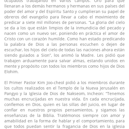
ocupados trabajando en varios campos. Oró para que
llenaran a los demás hermanos y hermanas en sus países del
poder del amor y del Espíritu Santo y cumplieran su papel de
obreros del evangelio para llevar a cabo el movimiento de
predicar a siete mil millones de personas. “La gloria del cielo
se da a los que están limpios de la inmundicia del pecado y
nacen como un nuevo ser, poniendo en práctica el amor de
Cristo con un corazón humilde. Como han estado predicando
la palabra de Dios a las personas escuchen o dejen de
escuchar, los hijos del cielo de todas las naciones ahora están
siendo guiados a Sion”, los animó la Madre. Les pidió que
trabajen arduamente para salvar almas, estando unidos en
mente y propósito con todos los miembros como hijos de Dios
Elohim.
El Primer Pastor Kim Joo-cheol pidió a los miembros durante
los cultos realizados en el Templo de la Nueva Jerusalén en
Pangyo y la Iglesia de Dios de Nakseom, Incheon: “Tenemos
muchas encrucijadas en nuestra vida. En cada encrucijada,
confiemos en Dios, quien es las sillas del juicio, en lugar de
confiar en nuestros propios pensamientos, y sigamos las
enseñanzas de la Biblia. Tratémonos siempre con amor y
amabilidad en la forma de hablar y el comportamiento, para
que todos puedan sentir la fragancia de Dios en la iglesia