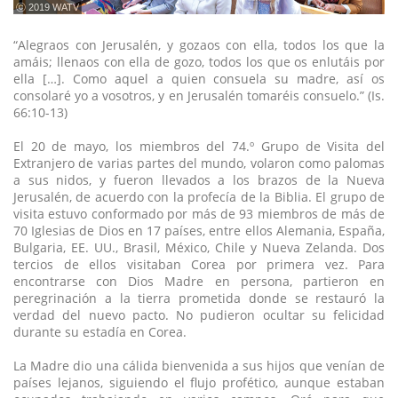
ⓒ 2019 WATV
“Alegraos con Jerusalén, y gozaos con ella, todos los que la
amáis; llenaos con ella de gozo, todos los que os enlutáis por
ella […]. Como aquel a quien consuela su madre, así os
consolaré yo a vosotros, y en Jerusalén tomaréis consuelo.” (Is.
66:10-13)
El 20 de mayo, los miembros del 74.º Grupo de Visita del
Extranjero de varias partes del mundo, volaron como palomas
a sus nidos, y fueron llevados a los brazos de la Nueva
Jerusalén, de acuerdo con la profecía de la Biblia. El grupo de
visita estuvo conformado por más de 93 miembros de más de
70 Iglesias de Dios en 17 países, entre ellos Alemania, España,
Bulgaria, EE. UU., Brasil, México, Chile y Nueva Zelanda. Dos
tercios de ellos visitaban Corea por primera vez. Para
encontrarse con Dios Madre en persona, partieron en
peregrinación a la tierra prometida donde se restauró la
verdad del nuevo pacto. No pudieron ocultar su felicidad
durante su estadía en Corea.
La Madre dio una cálida bienvenida a sus hijos que venían de
países lejanos, siguiendo el flujo profético, aunque estaban