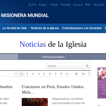
한국어
English
日本語
中文简体
Deutsch
हिन्दी
Tiếng Việt
La Verdad de Vida
Noticias de la Iglesia
Contribuciones a la Sociedad
Noticias
de la Iglesia
Internacionales
1
2
3
4
5
6
7
8
9
...
19
20
alumbra
Conciertos en Perú, Estados Unidos,
Mala...
e abril
Organizamos conciertos
ía del
para transmitir el amor de