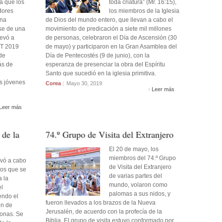
 a que los
toda criatura” (Mr. 16:15),
dores
los miembros de la Iglesia
una
de Dios del mundo entero, que llevan a cabo el
ase de una
movimiento de predicación a siete mil millones
levó a
de personas, celebraron el Día de Ascensión (30
IT 2019
de mayo) y participaron en la Gran Asamblea del
de
Día de Pentecostés (9 de junio), con la
ás de
esperanza de presenciar la obra del Espíritu
Santo que sucedió en la iglesia primitiva.
s jóvenes
Corea
|
Mayo 30, 2019
Leer más
Leer más
 de la
74.º Grupo de Visita del Extranjero
El 20 de mayo, los
miembros del 74.º Grupo
evó a cabo
de Visita del Extranjero
ros que se
de varias partes del
 la
mundo, volaron como
el
palomas a sus nidos, y
endo el
fueron llevados a los brazos de la Nueva
ón de
Jerusalén, de acuerdo con la profecía de la
sonas. Se
Biblia. El grupo de visita estuvo conformado por