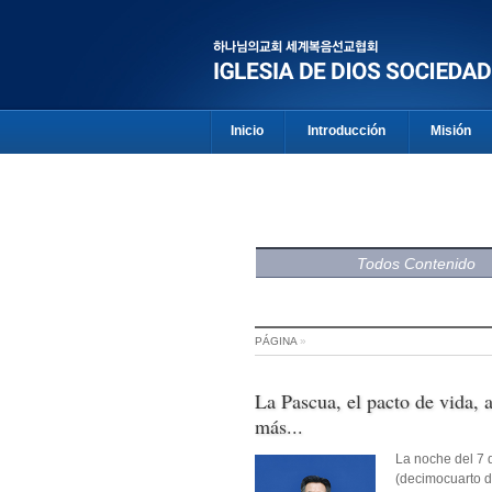
Inicio
Introducción
Misión
Todos Contenido
PÁGINA
»
La Pascua, el pacto de vida, 
más...
La noche del 7 d
(decimocuarto d