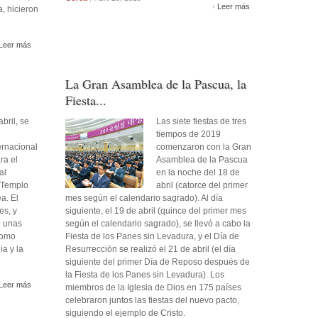
Leer más
, hicieron
Leer más
La Gran Asamblea de la Pascua, la
Fiesta...
bril, se
Las siete fiestas de tres
tiempos de 2019
ernacional
comenzaron con la Gran
ra el
Asamblea de la Pascua
al
en la noche del 18 de
 Templo
abril (catorce del primer
a. El
mes según el calendario sagrado). Al día
es, y
siguiente, el 19 de abril (quince del primer mes
e unas
según el calendario sagrado), se llevó a cabo la
como
Fiesta de los Panes sin Levadura, y el Día de
ia y la
Resurrección se realizó el 21 de abril (el día
siguiente del primer Día de Reposo después de
la Fiesta de los Panes sin Levadura). Los
Leer más
miembros de la Iglesia de Dios en 175 países
celebraron juntos las fiestas del nuevo pacto,
siguiendo el ejemplo de Cristo.