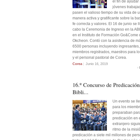
el fin de ayudar
jóvenes trabaja
pasen el valioso tiempo de su vida de 
manera activa y gratificante sobre la b
fe correcta y valores. El 16 de junio se l
cabo la Ceremonia de Ingreso en la AB
en el Instituto de Formación Go&Come 
Okcheon. Contó con la asistencia de m
6500 personas incluyendo ingresantes,
miembros registrados, maestros para lo
y el personal pastoral de Corea.
Corea
|
​​Junio 16, 2019
16.º Concurso de Predicación
Bibli...
Un evento se ll
para los miemb
preparaban para
predicación en 
extranjero sigui
ritmo de la misi
predicación a siete mil millones de per