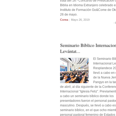
trata del 16.º Concurso de Predicación 
Biblia en Idioma Extranjero celebrado e
Instituto de Formación Go&Come de Ok
26 de mayo.
Corea
|
Mayo 26, 2019
Seminario Bíblico Internacio
Levántat...
El Seminario Bíb
Internacional Le
Resplandece 20
llevó a cabo en
de la Nueva Jer
Pangyo en la ta
de abril, al día siguiente de la Conferen
Internacional “Iglesia Feliz”. Previament
a cabo un seminario bíblico donde los
presentadores fueron el personal pasto
masculino. Después, se llevó a cabo es
seminario bíblico, en el que ocho miem
personal pastoral femenino de Estados