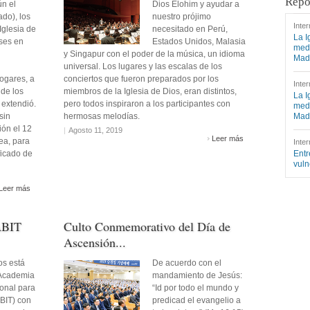
Repo
n el
Dios Elohim y ayudar a
do), los
nuestro prójimo
Inter
Iglesia de
necesitado en Perú,
La I
ses en
Estados Unidos, Malasia
medi
y Singapur con el poder de la música, un idioma
Mad
universal. Los lugares y las escalas de los
ogares, a
conciertos que fueron preparados por los
Inter
 de los
miembros de la Iglesia de Dios, eran distintos,
La I
extendió.
pero todos inspiraron a los participantes con
medi
sin
hermosas melodías.
Mad
ión el 12
|
Agosto 11, 2019
Leer más
ea, para
Inter
ificado de
Entr
vuln
Leer más
ABIT
Culto Conmemorativo del Día de
Ascensión...
os está
De acuerdo con el
 Academia
mandamiento de Jesús:
ional para
“Id por todo el mundo y
BIT) con
predicad el evangelio a