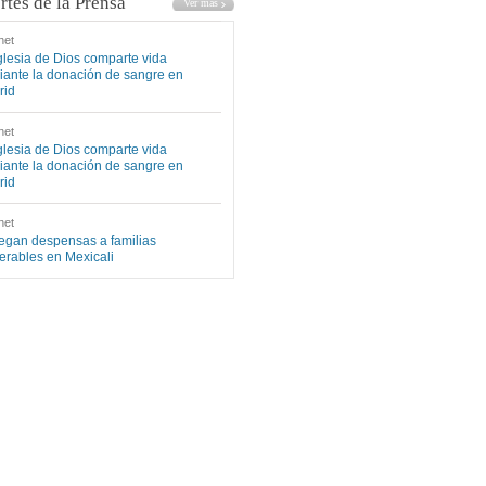
rtes de la Prensa
net
glesia de Dios comparte vida
ante la donación de sangre en
rid
net
glesia de Dios comparte vida
ante la donación de sangre en
rid
net
egan despensas a familias
erables en Mexicali