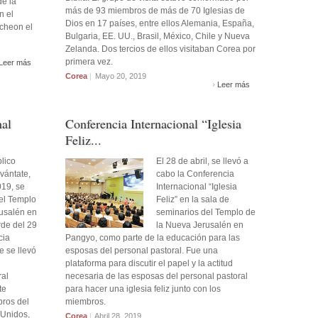
de la
más de 93 miembros de más de 70 Iglesias de
n el
Dios en 17 países, entre ellos Alemania, España,
cheon el
Bulgaria, EE. UU., Brasil, México, Chile y Nueva
Zelanda. Dos tercios de ellos visitaban Corea por
primera vez.
Leer más
Corea
|
Mayo 20, 2019
Leer más
nal
Conferencia Internacional “Iglesia
Feliz...
lico
El 28 de abril, se llevó a
vántate,
cabo la Conferencia
19, se
Internacional “Iglesia
 el Templo
Feliz” en la sala de
usalén en
seminarios del Templo de
rde del 29
la Nueva Jerusalén en
cia
Pangyo, como parte de la educación para las
e se llevó
esposas del personal pastoral. Fue una
plataforma para discutir el papel y la actitud
ral
necesaria de las esposas del personal pastoral
te
para hacer una iglesia feliz junto con los
bros del
miembros.
 Unidos,
Corea
|
Abril 28, 2019