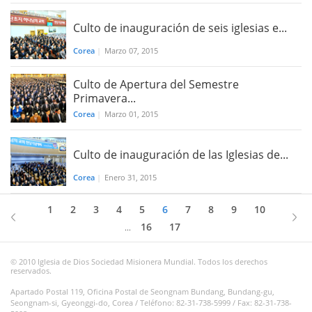
Culto de inauguración de seis iglesias e...
Corea
|
Marzo 07, 2015
Culto de Apertura del Semestre
Primavera...
Corea
|
Marzo 01, 2015
Culto de inauguración de las Iglesias de...
Corea
|
Enero 31, 2015
1
2
3
4
5
6
7
8
9
10
16
17
...
© 2010 Iglesia de Dios Sociedad Misionera Mundial. Todos los derechos
reservados.
Apartado Postal 119, Oficina Postal de Seongnam Bundang, Bundang-gu,
Seongnam-si, Gyeonggi-do, Corea / Teléfono: 82-31-738-5999 / Fax: 82-31-738-