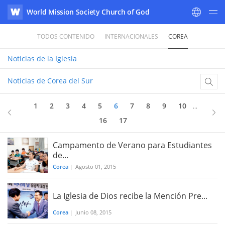
World Mission Society Church of God
WATV
TODOS CONTENIDO
INTERNACIONALES
COREA
Noticias
de la Iglesia
Noticias de Corea del Sur
1
2
3
4
5
6
7
8
9
10
...
16
17
Campamento de Verano para Estudiantes
de...
Corea
|
Agosto 01, 2015
La Iglesia de Dios recibe la Mención Pre...
Corea
|
​​Junio 08, 2015