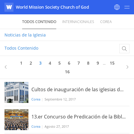
World Mission Society Church of God
WATV
TODOS CONTENIDO
INTERNACIONALES
COREA
Noticias
de la Iglesia
Todos Contenido
3
de 16
1
2
3
4
5
6
7
8
9
15
...
16
Cultos de inauguración de las iglesias d...
Corea
|
Septiembre 12, 2017
13.er Concurso de Predicación de la Bibl...
Corea
|
Agosto 27, 2017