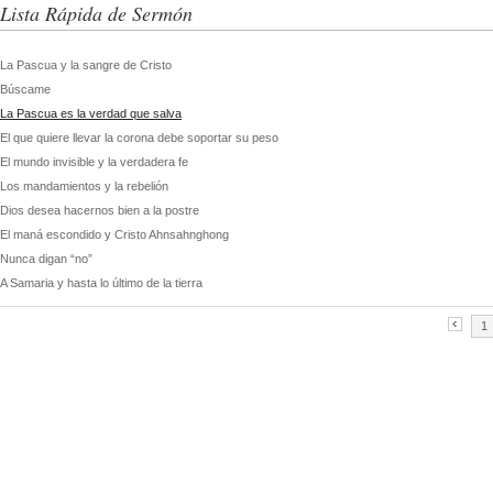
Lista Rápida de Sermón
La Pascua y la sangre de Cristo
Búscame
La Pascua es la verdad que salva
El que quiere llevar la corona debe soportar su peso
El mundo invisible y la verdadera fe
Los mandamientos y la rebelión
Dios desea hacernos bien a la postre
El maná escondido y Cristo Ahnsahnghong
Nunca digan “no”
A Samaria y hasta lo último de la tierra
1