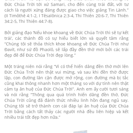
Đức Chúa Trời tới xứ Samari, cho đến cùng trái đất, với tư
cách là người xứng đáng được giao cho việc giảng Tin Lành.”
(II Timôthê 4:1-2, I Têsalônica 2:3-4, Thi Thiên 20:6-7, Thi Thiên
34:2-5, Thi Thiên 44:7-8).
Bởi giảng đạo ‘Nếu khoe khoang về Đức Chúa Trời thì sẽ tự kết
trái’, các thánh đồ có sự hiểu biết lớn và quyết tâm rằng
“Chúng tôi sẽ thỏa thích khoe khoang về Đức Chúa Trời như
Đavít, như sứ đồ Phaolô, sẽ lấp đầy đền thờ mới bởi các trái
đẹp đẽ để Đức Chúa Trời đẹp lòng.”
Một tráng niên nói rằng “Vì có thể hiến dâng đền thờ mới lên
Đức Chúa Trời nên thật vui mừng, và sau khi đền thờ được
lập, con đường lân cận được mở rộng, con đường mà bị tắc
cũng khai thông nhanh hơn một tháng so với dự tính nên thật
cảm tạ ân huệ của Đức Chúa Trời”. Anh em ấy cười tươi sáng
và nói rằng “Thông qua quá trình hiến dâng đền thờ, Đức
Chúa Trời cũng đã đánh thức nhiều linh hồn đang ngủ say.
Chúng tôi sẽ trở thành con cái đáp lại ân huệ của Đức Chúa
Trời bằng cách tất thảy các người nhà đều liên hiệp và kết
nhiều trái tốt đẹp hơn nữa.”