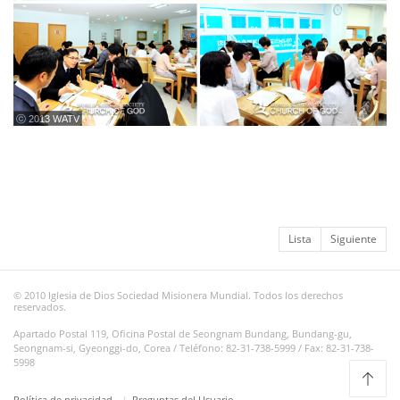
ⓒ 2013 WATV
Lista
Siguiente
© 2010 Iglesia de Dios Sociedad Misionera Mundial. Todos los derechos
reservados.
Apartado Postal 119, Oficina Postal de Seongnam Bundang, Bundang-gu,
Seongnam-si, Gyeonggi-do, Corea / Teléfono: 82-31-738-5999 / Fax: 82-31-738-
5998
Política de privacidad
Preguntas del Usuario