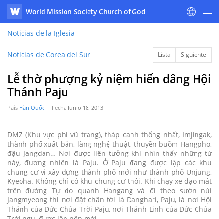
World Mission Society Church of God
WATV
Noticias
de la Iglesia
Noticias de Corea del Sur
Lista
Siguiente
Lễ thờ phượng kỷ niệm hiến dâng Hội
Thánh Paju
País
Hàn Quốc
Fecha
​​Junio 18, 2013
DMZ (Khu vực phi vũ trang), tháp canh thống nhất, Imjingak,
thành phố xuất bản, làng nghệ thuật, thuyền buồm Hangpho,
đậu Jangdan… Nơi được liên tưởng khi nhìn thấy những từ
này, đương nhiên là Paju. Ở Paju đang được lập các khu
chung cư vì xây dựng thành phố mới như thành phố Unjung,
Kyeoha. Không chỉ có khu chung cư thôi. Khi chạy xe dạo mát
trên đường Tự do quanh Hangang và đi theo sườn núi
Jangmyeong thì nơi đặt chân tới là Danghari, Paju, là nơi Hội
Thánh của Đức Chúa Trời Paju, nơi Thánh Linh của Đức Chúa
Trời ngụ, được lập nên mới.