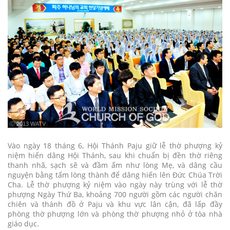
ⓒ 2013 WATV
Vào ngày 18 tháng 6, Hội Thánh Paju giữ lễ thờ phượng kỷ
niệm hiến dâng Hội Thánh, sau khi chuẩn bị đền thờ riêng
thanh nhã, sạch sẽ và đầm ấm như lòng Mẹ, và dâng cầu
nguyện bằng tấm lòng thành để dâng hiến lên Đức Chúa Trời
Cha. Lễ thờ phượng kỷ niệm vào ngày này trùng với lễ thờ
phượng Ngày Thứ Ba, khoảng 700 người gồm các người chăn
chiên và thánh đồ ở Paju và khu vực lân cận, đã lấp đầy
phòng thờ phượng lớn và phòng thờ phượng nhỏ ở tòa nhà
giáo dục.