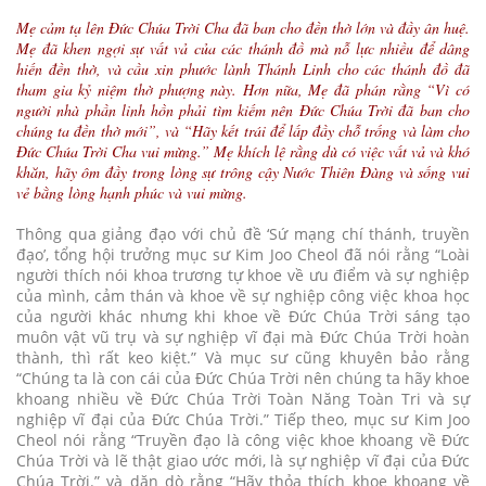
Mẹ cảm tạ lên Đức Chúa Trời Cha đã ban cho đền thờ lớn và đầy ân huệ.
Mẹ đã khen ngợi sự vất vả của các thánh đồ mà nỗ lực nhiều để dâng
hiến đền thờ, và cầu xin phước lành Thánh Linh cho các thánh đồ đã
tham gia kỷ niệm thờ phượng này. Hơn nữa, Mẹ đã phán rằng “Vì có
người nhà phần linh hồn phải tìm kiếm nên Đức Chúa Trời đã ban cho
chúng ta đền thờ mới”, và “Hãy kết trái để lấp đầy chỗ trống và làm cho
Đức Chúa Trời Cha vui mừng.” Mẹ khích lệ rằng dù có việc vất vả và khó
khăn, hãy ôm đầy trong lòng sự trông cậy Nước Thiên Đàng và sống vui
vẻ bằng lòng hạnh phúc và vui mừng.
Thông qua giảng đạo với chủ đề ‘Sứ mạng chí thánh, truyền
đạo’, tổng hội trưởng mục sư Kim Joo Cheol đã nói rằng “Loài
người thích nói khoa trương tự khoe về ưu điểm và sự nghiệp
của mình, cảm thán và khoe về sự nghiệp công việc khoa học
của người khác nhưng khi khoe về Đức Chúa Trời sáng tạo
muôn vật vũ trụ và sự nghiệp vĩ đại mà Đức Chúa Trời hoàn
thành, thì rất keo kiệt.” Và mục sư cũng khuyên bảo rằng
“Chúng ta là con cái của Đức Chúa Trời nên chúng ta hãy khoe
khoang nhiều về Đức Chúa Trời Toàn Năng Toàn Tri và sự
nghiệp vĩ đại của Đức Chúa Trời.” Tiếp theo, mục sư Kim Joo
Cheol nói rằng “Truyền đạo là công việc khoe khoang về Đức
Chúa Trời và lẽ thật giao ước mới, là sự nghiệp vĩ đại của Đức
Chúa Trời.” và dặn dò rằng “Hãy thỏa thích khoe khoang về