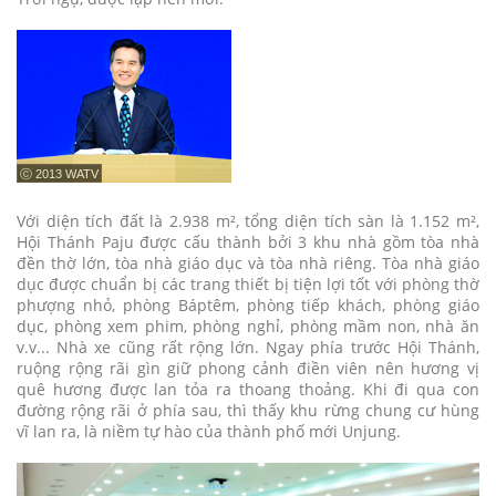
ⓒ 2013 WATV
Với diện tích đất là 2.938 m², tổng diện tích sàn là 1.152 m²,
Hội Thánh Paju được cấu thành bởi 3 khu nhà gồm tòa nhà
đền thờ lớn, tòa nhà giáo dục và tòa nhà riêng. Tòa nhà giáo
dục được chuẩn bị các trang thiết bị tiện lợi tốt với phòng thờ
phượng nhỏ, phòng Báptêm, phòng tiếp khách, phòng giáo
dục, phòng xem phim, phòng nghỉ, phòng mầm non, nhà ăn
v.v... Nhà xe cũng rất rộng lớn. Ngay phía trước Hội Thánh,
ruộng rộng rãi gìn giữ phong cảnh điền viên nên hương vị
quê hương được lan tỏa ra thoang thoảng. Khi đi qua con
đường rộng rãi ở phía sau, thì thấy khu rừng chung cư hùng
vĩ lan ra, là niềm tự hào của thành phố mới Unjung.