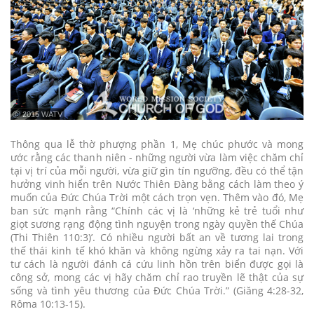
ⓒ 2015 WATV
Thông qua lễ thờ phượng phần 1, Mẹ chúc phước và mong
ước rằng các thanh niên - những người vừa làm việc chăm chỉ
tại vị trí của mỗi người, vừa giữ gìn tín ngưỡng, đều có thể tận
hưởng vinh hiển trên Nước Thiên Đàng bằng cách làm theo ý
muốn của Đức Chúa Trời một cách trọn vẹn. Thêm vào đó, Mẹ
ban sức mạnh rằng “Chính các vị là ‘những kẻ trẻ tuổi như
giọt sương rạng động tình nguyện trong ngày quyền thế Chúa
(Thi Thiên 110:3)’. Có nhiều người bất an về tương lai trong
thế thái kinh tế khó khăn và không ngừng xảy ra tai nạn. Với
tư cách là người đánh cá cứu linh hồn trên biển được gọi là
công sở, mong các vị hãy chăm chỉ rao truyền lẽ thật của sự
sống và tình yêu thương của Đức Chúa Trời.” (Giăng 4:28-32,
Rôma 10:13-15).