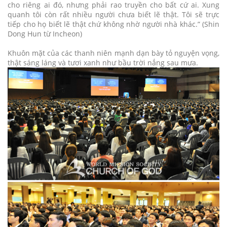
cho riêng ai đó, nhưng phải rao truyền cho bất cứ ai. Xung
quanh tôi còn rất nhiều người chưa biết lẽ thật. Tôi sẽ trực
tiếp cho họ biết lẽ thật chứ không nhờ người nhà khác.” (Shin
Dong Hun từ Incheon)
Khuôn mặt của các thanh niên mạnh dạn bày tỏ nguyện vọng,
thật sáng láng và tươi xanh như bầu trời nắng sau mưa.