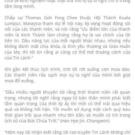
chia sẻ kinh nghiệm hoặc thật thà thổ lộ sự lo nghĩ chỉ ở trong
tấm lòng mình.
Chấp sự Thomas Goh Fong Chee thuộc Hội Thánh Kuala
Lumpur, Malaysia tham dự lễ hội này, kỳ vọng hoạt động sôi
nổi của các thanh niên, và nói rằng “Ưu điểm lớn của thanh
niên là Kinh Thánh làm chứng rằng họ là vai chính của lời
tiên tri. Dầu năng lực của mỗi người khác nhau, nhưng nếu
không đánh mất chìa khóa, là tình yêu thương và Giáo Huấn
của Mẹ, thì tôi tin rằng ai cũng có thể mở thoáng cánh cửa
của Tin Lành.”
Khi gần kết thúc lịch trình, trời tối rớt xuống cơn mưa dào.
Các thanh niên rửa sạch mọi sự lo nghĩ của mình bởi giọt
mưa đổ xuống.
“Dầu nhiều người khuyên tôi rằng thời thanh niên rất quan
trọng, nhưng tôi nghĩ rằng ngay từ bản thân mình phải biết
tầm quan trọng của thời kỳ ấy thì mới có thể trải qua hiệu
quả và không hối hận. Tôi muốn sử dụng một cách quý báu
thời gian trôi qua nhanh như tên bắn, và muốn có ích trong
lịch sử của Đức Chúa Trời.” (Han Hye Jin, Changwon)
“Hôm nay tôi nhận biết rằng tôi rao truyền Tin Lành không chỉ