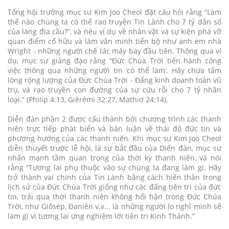
Tổng hội trưởng mục sư Kim Joo Cheol đặt câu hỏi rằng “Làm
thế nào chúng ta có thể rao truyền Tin Lành cho 7 tỷ dân số
của làng địa cầu?”, và nêu ví dụ về nhân vật và sự kiện phá vỡ
quan điểm cố hữu và làm văn minh tiến bộ như anh em nhà
Wright - những người chế tác máy bay đầu tiên. Thông qua ví
dụ, mục sư giảng đạo rằng “Đức Chúa Trời tiến hành công
việc thông qua những người tin ‘có thể làm’. Hãy chứa tấm
lòng rộng lượng của Đức Chúa Trời - Đấng kinh doanh toàn vũ
trụ, và rao truyền con đường của sự cứu rỗi cho 7 tỷ nhân
loại.” (Philíp 4:13, Giêrêmi 32:27, Mathiơ 24:14).
Diễn đàn phần 2 được cấu thành bởi chương trình các thanh
niên trực tiếp phát biển và bàn luận về thái độ đức tin và
phương hướng của các thanh niên. Khi mục sư Kim Joo Cheol
diễn thuyết trước lễ hội, là sự bắt đầu của Diến đàn, mục sư
nhấn mạnh tầm quan trọng của thời kỳ thanh niên, và nói
rằng “Tương lai phụ thuộc vào sự chúng ta đang làm gì. Hãy
trở thành vai chính của Tin Lành bằng cách hiến thân trong
lịch sử của Đức Chúa Trời giống như các đấng tiên tri của đức
tin, trải qua thời thanh niên không hối hận trong Đức Chúa
Trời, như Giôsép, Đaniên v.v... là những người lo nghĩ mình sẽ
làm gì vì tương lai ứng nghiệm lời tiên tri Kinh Thánh.”