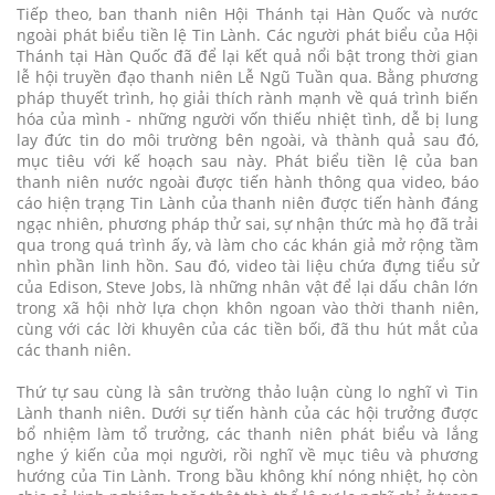
Tiếp theo, ban thanh niên Hội Thánh tại Hàn Quốc và nước
ngoài phát biểu tiền lệ Tin Lành. Các người phát biểu của Hội
Thánh tại Hàn Quốc đã để lại kết quả nổi bật trong thời gian
lễ hội truyền đạo thanh niên Lễ Ngũ Tuần qua. Bằng phương
pháp thuyết trình, họ giải thích rành mạnh về quá trình biến
hóa của mình - những người vốn thiếu nhiệt tình, dễ bị lung
lay đức tin do môi trường bên ngoài, và thành quả sau đó,
mục tiêu với kế hoạch sau này. Phát biểu tiền lệ của ban
thanh niên nước ngoài được tiến hành thông qua video, báo
cáo hiện trạng Tin Lành của thanh niên được tiến hành đáng
ngạc nhiên, phương pháp thử sai, sự nhận thức mà họ đã trải
qua trong quá trình ấy, và làm cho các khán giả mở rộng tầm
nhìn phần linh hồn. Sau đó, video tài liệu chứa đựng tiểu sử
của Edison, Steve Jobs, là những nhân vật để lại dấu chân lớn
trong xã hội nhờ lựa chọn khôn ngoan vào thời thanh niên,
cùng với các lời khuyên của các tiền bối, đã thu hút mắt của
các thanh niên.
Thứ tự sau cùng là sân trường thảo luận cùng lo nghĩ vì Tin
Lành thanh niên. Dưới sự tiến hành của các hội trưởng được
bổ nhiệm làm tổ trưởng, các thanh niên phát biểu và lắng
nghe ý kiến của mọi người, rồi nghĩ về mục tiêu và phương
hướng của Tin Lành. Trong bầu không khí nóng nhiệt, họ còn