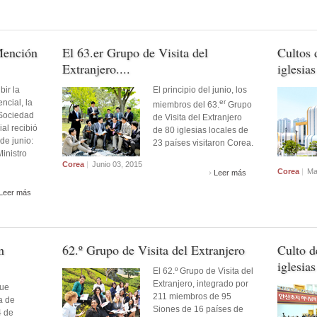
 Mención
El 63.er Grupo de Visita del
Cultos 
Extranjero....
iglesias 
bir la
El principio del junio, los
ncial, la
er
miembros del 63.
Grupo
 Sociedad
de Visita del Extranjero
al recibió
de 80 iglesias locales de
 de junio:
23 países visitaron Corea.
inistro
Corea
|
​​Junio 03, 2015
Corea
|
Ma
Leer más
Leer más
n
62.º Grupo de Visita del Extranjero
Culto d
iglesias
El 62.º Grupo de Visita del
Extranjero, integrado por
que
211 miembros de 95
a de
Siones de 16 países de
4 de