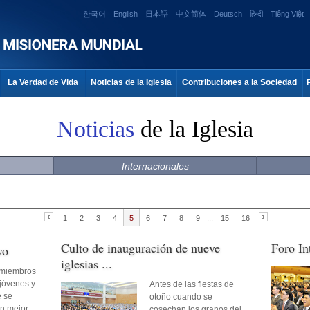
한국어
English
日本語
中文简体
Deutsch
हिन्दी
Tiếng Việt
La Verdad de Vida
Noticias de la Iglesia
Contribuciones a la Sociedad
Noticias
de la Iglesia
Internacionales
1
2
3
4
5
6
7
8
9
...
15
16
Culto de inauguración de nueve
Foro In
vo
iglesias ...
s miembros
 jóvenes y
Antes de las fiestas de
e se
otoño cuando se
n mejor
cosechan los granos del