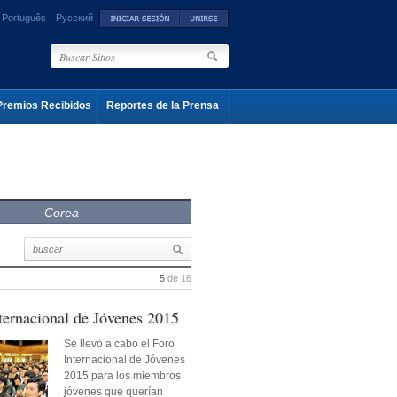
Português
Русский
Premios Recibidos
Reportes de la Prensa
Corea
5
de 16
ternacional de Jóvenes 2015
Se llevó a cabo el Foro
Internacional de Jóvenes
2015 para los miembros
jóvenes que querían