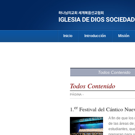
Inicio
Introducción
Misión
Todos Contenido
Todos Contenido
PÁGINA
»
er
1.
Festival del Cántico Nue
A fin de que lo
de las áreas de
estudiantes, qu
preparan para u