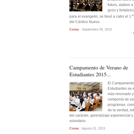
futuro, alaben a
gozo y fortalezc
e
para el evangelio, se llevó a cabo el 1.
del Cántico Nuevo.
Corea
|
Septiembre 06, 2015
Campamento de Verano de
Estudiantes 2015...
El Campamento
Estudiantes se 
más renovado y
componía de va
programas, com
de la verdad, e
del carácter, aprendizaje experiencial y 
voluntario.
Corea
|
Agosto 01, 2015