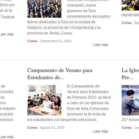
 Dios con
evangelio, nueve
an su fe
graneros de Sion
significati
r
recientemente decorados
Festival
fueron dedicados a Dios en la ciudad de
Corea
|
Ago
Daejeon, la provincia de Chungcheong y la
provincia de Jeolla, Corea.
Leer más
Corea
|
Septiembre 01, 2015
Leer más
Campamento de Verano para
La Igle
Estudiantes de...
Pre...
 de
El Campamento de
encontró
Verano para Estudiantes
 se
de Primaria 2015, se llevó
rios
a cabo en las Iglesias de
o estudio
Dios de toda Corea para
ducación
promover la fe recta de
servicio
los estudiantes y el desarrollo emocional.
20.º Anive
Corea
|
Agosto 01, 2015
Corea
|
​​J
Leer más
Leer más