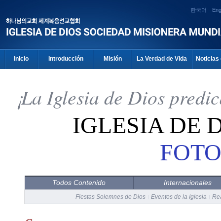
한국어
Eng
Inicio
Introducción
Misión
La Verdad de Vida
Noticias 
¡La Iglesia de Dios predi
IGLESIA DE 
FOTO
Todos Contenido
Internacionales
Fiestas Solemnes de Dios
Eventos de la Iglesia
Rea