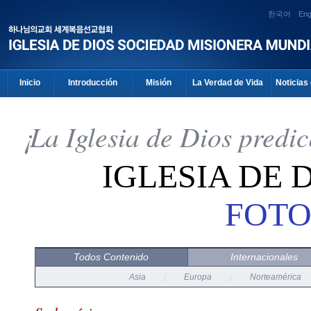
한국어
Eng
Inicio
Introducción
Misión
La Verdad de Vida
Noticias 
¡La Iglesia de Dios predi
IGLESIA DE 
FOTO
Todos Contenido
Internacionales
Asia
Europa
Norteamérica