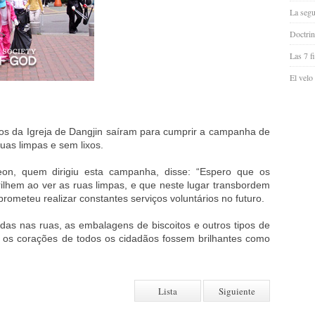
La segu
Doctrin
Las 7 f
El velo
os da Igreja de Dangjin saíram para cumprir a campanha de
ruas limpas e sem lixos.
on, quem dirigiu esta campanha, disse: “Espero que os
ilhem ao ver as ruas limpas, e que neste lugar transbordem
ometeu realizar constantes serviços voluntários no futuro.
adas nas ruas, as embalagens de biscoitos e outros tipos de
 os corações de todos os cidadãos fossem brilhantes como
Lista
Siguiente