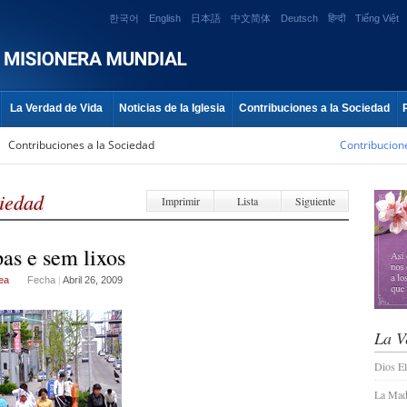
한국어
English
日本語
中文简体
Deutsch
हिन्दी
Tiếng Việt
La Verdad de Vida
Noticias de la Iglesia
Contribuciones a la Sociedad
»
Contribuciones a la Sociedad
Contribucion
ciedad
Imprimir
Lista
Siguiente
as e sem lixos
ea
Fecha
|
Abril 26, 2009
La V
Dios E
La Madr