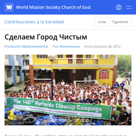
World Mission Society Church of God
WATV
Contribuciones a la Sociedad
Lista
Siguiente
Сделаем Город Чистым
Protección Medioambiental
País
Филиппины
Fecha
Octubre 28, 2012
ⓒ 2012 WATV