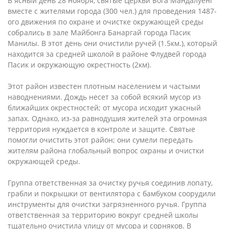
В ясный день 28 ноября, святые Церкви Бога Мандалуёнг
вместе с жителями города (300 чел.) для проведения 1487-
ого движения по охране и очистке окружающей среды
собрались в зале Майбонга Банаргай города Пасик
Манилы. В этот день они очистили ручей (1.5км.), который
находится за средней школой в районе Флудвей города
Пасик и окружающую окрестность (2км).
Этот район известен плотным населением и частыми
наводнениями. Дождь несет за собой всякий мусор из
ближайших окрестностей; от мусора исходит ужасный
запах. Однако, из-за равнодушия жителей эта огромная
территория нуждается в контроле и защите. Святые
помогли очистить этот район; они сумели передать
жителям района глобальный вопрос охраны и очистки
окружающей среды.
Группа ответственная за очистку ручья соединив лопату,
грабли и покрышки от вентилятора с бамбуком соорудили
инструменты для очистки загрязненного ручья. Группа
ответственная за территорию вокруг средней школы
тщательно очистила улицу от мусора и сорняков. В