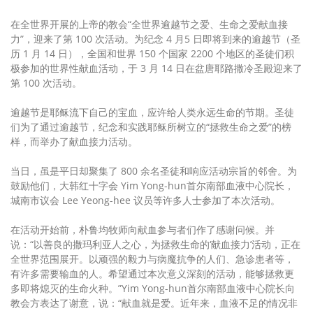
在全世界开展的上帝的教会“全世界逾越节之爱、生命之爱献血接
力”，迎来了第 100 次活动。为纪念 4 月5 日即将到来的逾越节（圣
历 1 月 14 日），全国和世界 150 个国家 2200 个地区的圣徒们积
极参加的世界性献血活动，于 3 月 14 日在盆唐耶路撒冷圣殿迎来了
第 100 次活动。
逾越节是耶稣流下自己的宝血，应许给人类永远生命的节期。圣徒
们为了通过逾越节，纪念和实践耶稣所树立的“拯救生命之爱”的榜
样，而举办了献血接力活动。
当日，虽是平日却聚集了 800 余名圣徒和响应活动宗旨的邻舍。为
鼓励他们，大韩红十字会 Yim Yong-hun首尔南部血液中心院长，
城南市议会 Lee Yeong-hee 议员等许多人士参加了本次活动。
在活动开始前，朴鲁均牧师向献血参与者们作了感谢问候。并
说：“以善良的撒玛利亚人之心，为拯救生命的‘献血接力’活动，正在
全世界范围展开。以顽强的毅力与病魔抗争的人们、急诊患者等，
有许多需要输血的人。希望通过本次意义深刻的活动，能够拯救更
多即将熄灭的生命火种。”Yim Yong-hun首尔南部血液中心院长向
教会方表达了谢意，说：“献血就是爱。近年来，血液不足的情况非