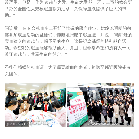
常严重。但是，作为‘逾越节之爱、生命之爱’的一环，上帝的教会所
举办的全国性大规模献血接力活动，为保障血液提供了巨大的帮
助。”
问诊后，在 6 台献血车上开始了忙碌的采血作业。始终以明朗的微
笑参加献血活动的圣徒们，慷慨地捐赠了献血证，并说：“藉耶稣的
宝血建立的逾越节，赐予灵的生命，这是纪念基督的特别献血活
动。希望我的献血能够帮助他人。并且，也非常希望和所有人一同
遵守逾越节，共享生命的约定。”
圣徒们捐赠的献血证，为了需要输血的患者，将送至邻近医院或有
关团体。
ⓒ 2012 WATV