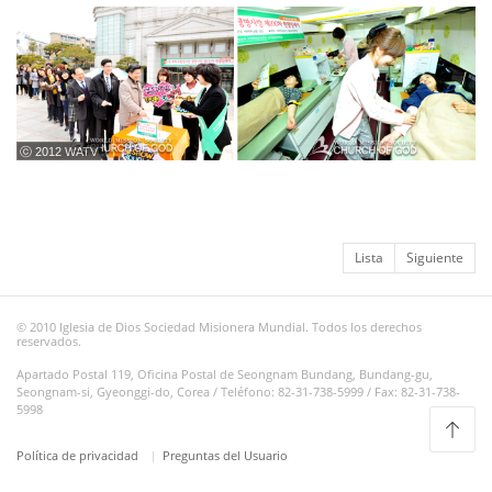
ⓒ 2012 WATV
Lista
Siguiente
© 2010 Iglesia de Dios Sociedad Misionera Mundial. Todos los derechos
reservados.
Apartado Postal 119, Oficina Postal de Seongnam Bundang, Bundang-gu,
Seongnam-si, Gyeonggi-do, Corea / Teléfono: 82-31-738-5999 / Fax: 82-31-738-
5998
Política de privacidad
Preguntas del Usuario