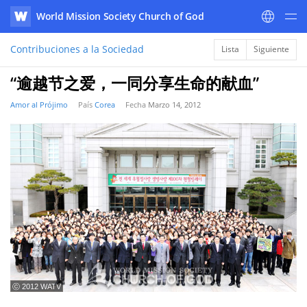
World Mission Society Church of God
WATV
Contribuciones a la Sociedad
Lista
Siguiente
“逾越节之爱，一同分享生命的献血”
Amor al Prójimo
País
Corea
Fecha
Marzo 14, 2012
ⓒ 2012 WATV