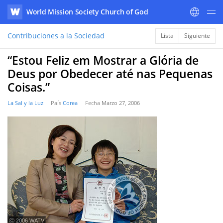
World Mission Society Church of God
WATV
Contribuciones a la Sociedad
Lista
Siguiente
“Estou Feliz em Mostrar a Glória de
Deus por Obedecer até nas Pequenas
Coisas.”
La Sal y la Luz
País
Corea
Fecha
Marzo 27, 2006
ⓒ 2006 WATV