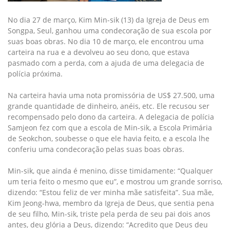
No dia 27 de março, Kim Min-sik (13) da Igreja de Deus em
Songpa, Seul, ganhou uma condecoração de sua escola por
suas boas obras. No dia 10 de março, ele encontrou uma
carteira na rua e a devolveu ao seu dono, que estava
pasmado com a perda, com a ajuda de uma delegacia de
polícia próxima.
Na carteira havia uma nota promissória de US$ 27.500, uma
grande quantidade de dinheiro, anéis, etc. Ele recusou ser
recompensado pelo dono da carteira. A delegacia de polícia
Samjeon fez com que a escola de Min-sik, a Escola Primária
de Seokchon, soubesse o que ele havia feito, e a escola lhe
conferiu uma condecoração pelas suas boas obras.
Min-sik, que ainda é menino, disse timidamente: “Qualquer
um teria feito o mesmo que eu”, e mostrou um grande sorriso,
dizendo: “Estou feliz de ver minha mãe satisfeita”. Sua mãe,
Kim Jeong-hwa, membro da Igreja de Deus, que sentia pena
de seu filho, Min-sik, triste pela perda de seu pai dois anos
antes, deu glória a Deus, dizendo: “Acredito que Deus deu