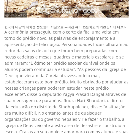
ⓒ 2016 WATV
한국과 네팔의 대학생 성도들이 지진으로 무너진 슈리 초등학교의 기초공사에 나섰다.
A cerimônia prosseguiu com o corte da fita, uma volta em
torno do prédio novo, as palavras de encorajamento e a
apresentação de felicitação. Personalidades locais olharam ao
redor das salas de aula que foram bem preparadas com
novas cadeiras e mesas, quadros e materiais escolares, e se
admiraram: “É ótimo ter prédio escolar durável onde os
alunos podem continuar a estudar”. “As pessoas da Igreja de
Deus que vieram da Coreia atravessando o mar,
estabeleceram este bom prédio. Muito obrigado por ajudar as
nossas crianças para poderem estudar neste prédio
excelente”, disse o deputado Yagya Prasad Dangal através de
sua mensagem de parabéns. Rudra Hari Bhandari, o diretor
da educação do distrito de Sindhupalchok, disse: “A situação
era muito difícil. No entanto, antes de quaisquer
organizações ou do governo nepalês vir e fazer o trabalho, a
Igreja de Deus veio até a esta área de desastre e construiu a
escola. Graças ao seu apoio e amor para com os alunos e suas