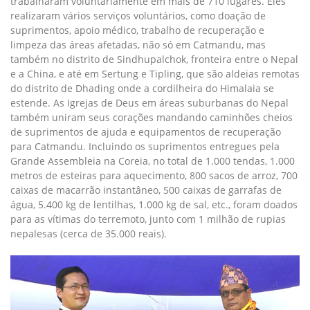
trabalharam voluntariamente em mais de 710 lugares. Eles
realizaram vários serviços voluntários, como doação de
suprimentos, apoio médico, trabalho de recuperação e
limpeza das áreas afetadas, não só em Catmandu, mas
também no distrito de Sindhupalchok, fronteira entre o Nepal
e a China, e até em Sertung e Tipling, que são aldeias remotas
do distrito de Dhading onde a cordilheira do Himalaia se
estende. As Igrejas de Deus em áreas suburbanas do Nepal
também uniram seus corações mandando caminhões cheios
de suprimentos de ajuda e equipamentos de recuperação
para Catmandu. Incluindo os suprimentos entregues pela
Grande Assembleia na Coreia, no total de 1.000 tendas, 1.000
metros de esteiras para aquecimento, 800 sacos de arroz, 700
caixas de macarrão instantâneo, 500 caixas de garrafas de
água, 5.400 kg de lentilhas, 1.000 kg de sal, etc., foram doados
para as vítimas do terremoto, junto com 1 milhão de rupias
nepalesas (cerca de 35.000 reais).