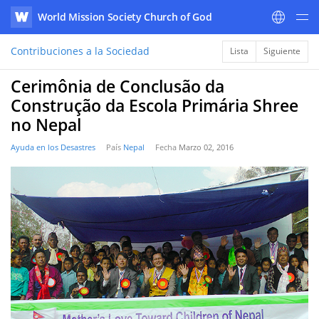
World Mission Society Church of God
WATV
Contribuciones a la Sociedad
Lista
Siguiente
Cerimônia de Conclusão da
Construção da Escola Primária Shree
no Nepal
Ayuda en los Desastres
País
Nepal
Fecha
Marzo 02, 2016