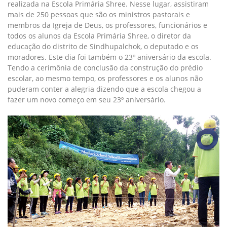
realizada na Escola Primária Shree. Nesse lugar, assistiram
mais de 250 pessoas que são os ministros pastorais e
membros da Igreja de Deus, os professores, funcionários e
todos os alunos da Escola Primária Shree, o diretor da
educação do distrito de Sindhupalchok, o deputado e os
moradores. Este dia foi também o 23º aniversário da escola.
Tendo a cerimônia de conclusão da construção do prédio
escolar, ao mesmo tempo, os professores e os alunos não
puderam conter a alegria dizendo que a escola chegou a
fazer um novo começo em seu 23º aniversário.