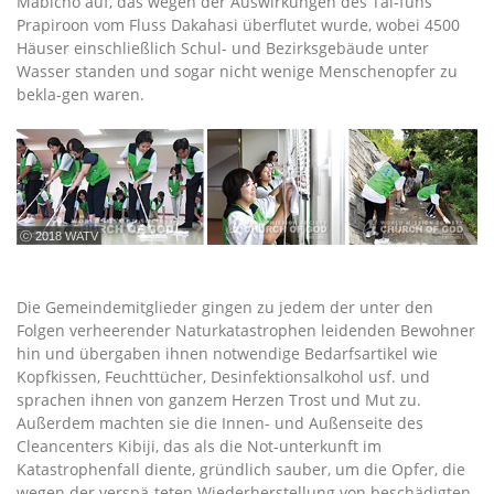
Mabicho auf, das wegen der Auswirkungen des Tai-funs
Prapiroon vom Fluss Dakahasi überflutet wurde, wobei 4500
Häuser einschließlich Schul- und Bezirksgebäude unter
Wasser standen und sogar nicht wenige Menschenopfer zu
bekla-gen waren.
ⓒ 2018 WATV
Die Gemeindemitglieder gingen zu jedem der unter den
Folgen verheerender Naturkatastrophen leidenden Bewohner
hin und übergaben ihnen notwendige Bedarfsartikel wie
Kopfkissen, Feuchttücher, Desinfektionsalkohol usf. und
sprachen ihnen von ganzem Herzen Trost und Mut zu.
Außerdem machten sie die Innen- und Außenseite des
Cleancenters Kibiji, das als die Not-unterkunft im
Katastrophenfall diente, gründlich sauber, um die Opfer, die
wegen der verspä-teten Wiederherstellung von beschädigten