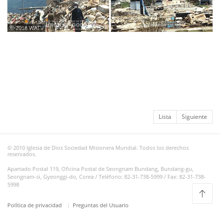
ⓒ 2018 WATV
Lista
Siguiente
© 2010 Iglesia de Dios Sociedad Misionera Mundial. Todos los derechos
reservados.
Apartado Postal 119, Oficina Postal de Seongnam Bundang, Bundang-gu,
Seongnam-si, Gyeonggi-do, Corea / Teléfono: 82-31-738-5999 / Fax: 82-31-738-
5998
Política de privacidad
Preguntas del Usuario