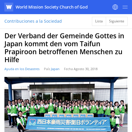
World Mission Society Church of God
WATV
Contribuciones a la Sociedad
Lista
Siguiente
Der Verband der Gemeinde Gottes in
Japan kommt den vom Taifun
Prapiroon betroffenen Menschen zu
Hilfe
Ayuda en los Desastres
País
Japan
Fecha
Agosto 30, 2018