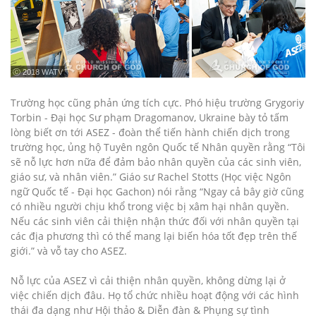
ⓒ 2018 WATV
Trường học cũng phản ứng tích cực. Phó hiệu trường Grygoriy
Torbin - Đại học Sư phạm Dragomanov, Ukraine bày tỏ tấm
lòng biết ơn tới ASEZ - đoàn thể tiến hành chiến dịch trong
trường học, ủng hộ Tuyên ngôn Quốc tế Nhân quyền rằng “Tôi
sẽ nỗ lực hơn nữa để đảm bảo nhân quyền của các sinh viên,
giáo sư, và nhân viên.” Giáo sư Rachel Stotts (Học việc Ngôn
ngữ Quốc tế - Đại học Gachon) nói rằng “Ngay cả bây giờ cũng
có nhiều người chịu khổ trong việc bị xâm hại nhân quyền.
Nếu các sinh viên cải thiện nhận thức đối với nhân quyền tại
các địa phương thì có thể mang lại biến hóa tốt đẹp trên thế
giới.” và vỗ tay cho ASEZ.
Nỗ lực của ASEZ vì cải thiện nhân quyền, không dừng lại ở
việc chiến dịch đâu. Họ tổ chức nhiều hoạt động với các hình
thái đa dạng như Hội thảo & Diễn đàn & Phụng sự tình