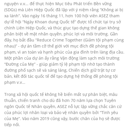
nguyện v.v... để thực hiện Mục tiêu Phát triển Bền vững
(SDGs) mà Liên Hiệp Quốc đã lập với ý niệm rằng “Không ai bị
xa lánh”. Vào ngày 16 tháng 11, hơn 100 hội viên ASEZ tham
dự lễ hội “Ngày Khoan dung Quốc tế” được tổ chức tại trụ sở
chính Liên Hiệp Quốc, và thúc giục tạo dựng thế gian không
phân biệt về mặt nhân quyền, phúc lợi và môi trường. Gần
đây, họ bắt đầu “Reduce Crime Together (Giảm tội phạm cùng
nhau)” - dự án tầm cỡ thế giới với mục đích đề phòng tội
phạm, vì an toàn và hạnh phúc của gia đình trên làng địa cầu.
Một phần của dự án ấy rằng Vận động làm sạch môi trường
“Đường của Mẹ” - giúp giảm tỷ lệ phạm tội nhờ tạo thành
đường phố sạch sẽ và sáng láng, Chiến dịch giữ trật tự cơ
bản, kết đối tác quốc tế để tạo dựng hệ thống đề phòng tội
phạm v.v...
Trong xã hội quốc tế không hề biến mất sự phân biệt, mâu
thuẫn, chiến tranh cho dù đã hơn 70 năm lựa chọn Tuyên
ngôn Quốc tế Nhân quyền, ASEZ nỗ lực lập vững chắc căn cứ
của phúc lợi nhân loại và bảo vệ nhân quyền bởi “Tình yêu
của Mẹ”. Vào năm 2019 cũng vậy, bước chân của họ sẽ được
tiếp nối.