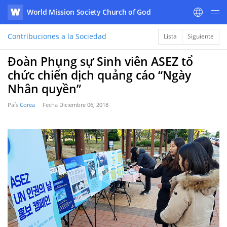
World Mission Society Church of God
WATV
Contribuciones a la Sociedad
Lista
Siguiente
Đoàn Phụng sự Sinh viên ASEZ tổ
chức chiến dịch quảng cáo “Ngày
Nhân quyền”
País
Corea
Fecha
Diciembre 06, 2018