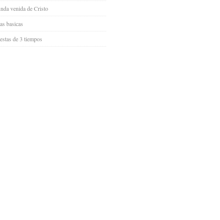
nda venida de Cristo
as basicas
iestas de 3 tiempos