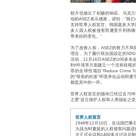
ⓒ 2018 WATV
校方也做出了积极的响应。乌克兰
动的ASEZ表示感谢，讲到：“我
支持世界人权宣言。韩国嘉泉大学国
多人因人权被侵害而遭受不利和痛
带来好的变化。”
为了改善人权，ASEZ的努力不局限于某
理念，为了履行联合国设定的SDG
活动，11月16日ASEZ的100
利•环境等方面建立一个没有歧视
罪的全球性项目“Reduce Crim
的“母亲的街道”环境净化运动和
都是其中的一环。
世界人权宣言的颁布已经过去70年
之爱”设立保护人权和人类福祉之坚
世界人权宣言
1948年12月10日，在法国
大战当时蔓延的人权侵害问题进
次正式会议和1400多次讨论后