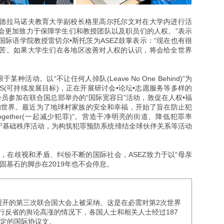
德拉马诺夫教育大学副校长格里高尔托尔文对在大学内进行活
们会更加致力于保障学生们和教授团队以及职员们的人权。”表示
际语学院教授雷切尔•斯托茨为ASEZ鼓掌表示：“现在也有很
苦。如果大学生们在各地区改善对人权的认识，将会给全世界
种活动。以“不让任何人掉队(Leave No One Behind)”为
S(可持续发展目标)，正在开展研讨会•论坛•志愿服务等多样的
多名会员参加在联合国总部举办的“国际宽容日”活动，敦促在人权•福
的世界。最近为了地球村家族的安全和幸福，开始了旨在防止犯
e Together(一起减少犯罪)”。营造干净明亮的街道、降低犯罪率
遵守基础秩序活动，为构筑犯罪预防系统缔结全球伙伴关系等活动
，在歧视和矛盾、纠纷不断的国际社会，ASEZ致力于以“母亲
固基石的脚步在2019年也不会停息。
巴黎召开的第三次联合国大会上被采纳。这是在必需对第2次世界
行反省的舆论高涨的情况下，各国人士和相关人士经过187
制定的国际协议文。