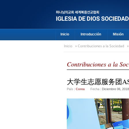
Inicio
Introducción
Misión
Inicio
»
Contribuciones a la Sociedad
Contribuciones a la So
大学生志愿服务团AS
País
|
Corea
Fecha
|
Diciembre 06, 2018