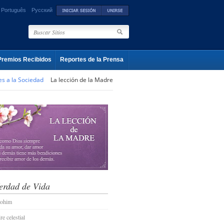
Português
Русский
Premios Recibidos
Reportes de la Prensa
es a la Sociedad
La lección de la Madre
erdad de Vida
lohim
e celestial