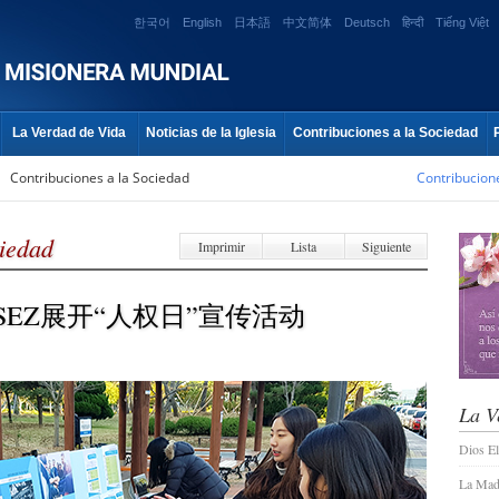
한국어
English
日本語
中文简体
Deutsch
हिन्दी
Tiếng Việt
La Verdad de Vida
Noticias de la Iglesia
Contribuciones a la Sociedad
»
Contribuciones a la Sociedad
Contribucion
ciedad
Imprimir
Lista
Siguiente
EZ展开“人权日”宣传活动
La V
Dios E
La Madr