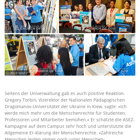
ⓒ 2018 WATV
Seitens der Univerwaltung gab es auch positive Reaktion.
Gregory Torbin, Vizerektor der Nationalen Pädagogischen
Dragomanov-Universitätet der Ukraine in Kiew, sagte: »Ich
werde mich mehr um die Menschenrechte für Studenten,
Professoren und Mitarbeiter bemühen.« Er schätzte die ASEZ-
Kampagne auf dem Campus sehr hoch und unterstützte die
Allgemeine Er-klärung der Menschenrechte. »Zahlreiche
Menschen leiden immer noch unter Menschen-