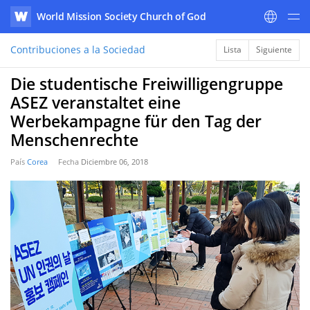
World Mission Society Church of God
WATV
Contribuciones a la Sociedad
Lista
Siguiente
Die studentische Freiwilligengruppe
ASEZ veranstaltet eine
Werbekampagne für den Tag der
Menschenrechte
País
Corea
Fecha
Diciembre 06, 2018