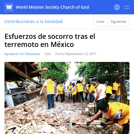
World Mission Society Church of God
WATV
Contribuciones a la Sociedad
Lista
Siguiente
Esfuerzos de socorro tras el
terremoto en México
Ayuda en los Desastres
País
Fecha
Septiembre 13, 2017