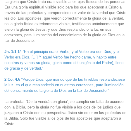
La gloria que Cristo traía era invisible a los ojos físicos de las personas.
Era una gloria espiritual visible solo para los que aceptaron a Cristo a
través de las profecías y comprendieron el valor de la verdad que Cristo
les dio. Los apóstoles, que vieron correctamente la gloria de la verdad,
no la gloria física exteriormente visible, testificaron unánimemente que
vieron la gloria de Jesús, y que Dios resplandeció la luz en sus
corazones, para iluminación del conocimiento de la gloria de Dios en la
faz de Jesucristo.
Jn. 1:1-14
“En el principio era el Verbo, y el Verbo era con Dios, y el
Verbo era Dios. […] Y aquel Verbo fue hecho carne, y habitó entre
nosotros (y vimos su gloria, gloria como del unigénito del Padre), lleno
de gracia y de verdad.”
2 Co. 4:6
“Porque Dios, que mandó que de las tinieblas resplandeciese
la luz, es el que resplandeció en nuestros corazones, para iluminación
del conocimiento de la gloria de Dios en la faz de Jesucristo.”
La profecía: “Cristo vendrá con gloria”, se cumplió sin falta de acuerdo
con la Biblia, pero la gloria no fue visible a los ojos de los judíos que
juzgaron a Cristo con su perspectiva física sin creer en las profecías de
la Biblia. Solo fue visible a los ojos de los apóstoles que aceptaron a
Cristo.