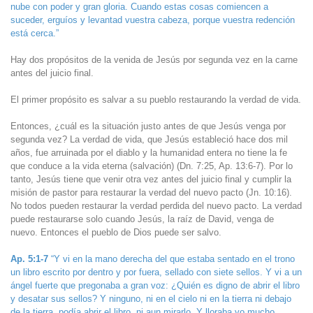
nube con poder y gran gloria. Cuando estas cosas comiencen a
suceder, erguíos y levantad vuestra cabeza, porque vuestra redención
está cerca.”
Hay dos propósitos de la venida de Jesús por segunda vez en la carne
antes del juicio final.
El primer propósito es salvar a su pueblo restaurando la verdad de vida.
Entonces, ¿cuál es la situación justo antes de que Jesús venga por
segunda vez? La verdad de vida, que Jesús estableció hace dos mil
años, fue arruinada por el diablo y la humanidad entera no tiene la fe
que conduce a la vida eterna (salvación) (Dn. 7:25, Ap. 13:6-7). Por lo
tanto, Jesús tiene que venir otra vez antes del juicio final y cumplir la
misión de pastor para restaurar la verdad del nuevo pacto (Jn. 10:16).
No todos pueden restaurar la verdad perdida del nuevo pacto. La verdad
puede restaurarse solo cuando Jesús, la raíz de David, venga de
nuevo. Entonces el pueblo de Dios puede ser salvo.
Ap. 5:1-7
“Y vi en la mano derecha del que estaba sentado en el trono
un libro escrito por dentro y por fuera, sellado con siete sellos. Y vi a un
ángel fuerte que pregonaba a gran voz: ¿Quién es digno de abrir el libro
y desatar sus sellos? Y ninguno, ni en el cielo ni en la tierra ni debajo
de la tierra, podía abrir el libro, ni aun mirarlo. Y lloraba yo mucho,