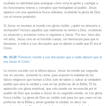
ocultaba su identidad para averiguar cómo vivía la gente y castigar a
los funcionarios tiranos y corruptos que hostigaban al pueblo. Jesús
aparece con una apariencia física ordinaria, ocultando la gloria de Dios
con el mismo propósito.
Si Jesús se revelara al mundo con gloria visible, ¿quién se atrevería a
rechazarlo? Incluso aquellos que realmente no temen a Dios, ocultarían
su situación y actuarían como si siguieran a Jesús. Por eso, hace dos
mil años, Jesús vino en el humilde cuerpo, sin hermosura para que lo
desearan, e indicó a sus discípulos que no dijeran a nadie que Él era el
Cristo.
Mt. 16:20
“Entonces mandó a sus discípulos que a nadie dijesen que él
era Jesús el Cristo.”
Lo mismo sucede con la última época. Jesús ha venido por segunda
vez en secreto, vistiendo la carne, para exponer la realidad de los
falsos religiosos que honran a Dios solo de labios y salvar al verdadero
pueblo que ama la verdad y cree en las profecías de la Biblia. Él ha
aparecido con gloria espiritual, que solo puede ser reconocida por el
pueblo de Dios que acepta a Jesús en su segunda venida, no con gloria
física visible. La gloria de Dios es visible solo para los que creen en las
profecías de la Biblia y aman guardar la verdad, es decir, los