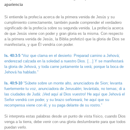
apariencia
Si entiende la profecía acerca de la primera venida de Jesús y su
cumplimiento correctamente, también puede comprender el verdadero
significado de la profecía sobre su segunda venida. La profecía acerca
de que Jesús viene con poder y gran gloria es la misma. Con respecto
a la primera venida de Jesús, la Biblia profetizó que la gloria de Dios se
manifestaría, y que Él vendría con poder.
Is. 40:3-5
“Voz que clama en el desierto: Preparad camino a Jehová;
enderezad calzada en la soledad a nuestro Dios. […] Y se manifestará
la gloria de Jehová, y toda carne juntamente la verá; porque la boca de
Jehová ha hablado.”
Is. 40:9-10
“Súbete sobre un monte alto, anunciadora de Sion; levanta
fuertemente tu voz, anunciadora de Jerusalén; levántala, no temas; di a
las ciudades de Judá: ¡Ved aquí al Dios vuestro! He aquí que Jehová el
Señor vendrá con poder, y su brazo señoreará; he aquí que su
recompensa viene con él, y su paga delante de su rostro.”
Si interpreta estas palabras desde un punto de vista físico, cuando Dios
venga a la tierra, debe venir con una gloria deslumbrante para que todos
puedan verlo.