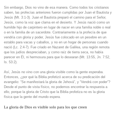
Sin embargo, Dios no vino de esa manera. Como todos los cristianos
saben, las profecías anteriores fueron cumplidas por Juan el Bautista y
Jesús (Mt. 3:1-3). Juan el Bautista preparó el camino para el Señor,
Jesús, como la voz que clama en el desierto. Y Jesús nació como un
humilde hijo de carpintero en lugar de nacer en una familia noble o real
o en la familia de un sacerdote. Contrariamente a la profecía de que
vendría con gloria y poder, Jesús fue colocado en un pesebre en un
establo para vacas y caballos, y no en un hogar de personas cuando
nació (Lc. 2:4-7). Fue criado en Nazaret de Galilea, una región remota
que los judíos despreciaban, y como raíz de tierra seca, no había
parecer en Él, ni hermosura para que lo desearan (Mt. 13:55, Jn. 7:52,
Is. 53:2).
Así, Jesús no vino con una gloria visible como la gente esperaba.
Entonces, ¿por qué la Biblia profetizó acerca de su predicación del
evangelio: “Se manifestará la gloria de Jehová”, y “Vendrá con poder”?
Desde el punto de vista físico, no podemos encontrar la respuesta a
ello, porque la gloria de Cristo que la Biblia profetiza no es la gloria
física que la gente del mundo espera.
La gloria de Dios es visible solo para los que creen