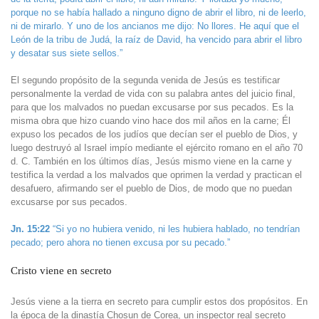
porque no se había hallado a ninguno digno de abrir el libro, ni de leerlo,
ni de mirarlo. Y uno de los ancianos me dijo: No llores. He aquí que el
León de la tribu de Judá, la raíz de David, ha vencido para abrir el libro
y desatar sus siete sellos.”
El segundo propósito de la segunda venida de Jesús es testificar
personalmente la verdad de vida con su palabra antes del juicio final,
para que los malvados no puedan excusarse por sus pecados. Es la
misma obra que hizo cuando vino hace dos mil años en la carne; Él
expuso los pecados de los judíos que decían ser el pueblo de Dios, y
luego destruyó al Israel impío mediante el ejército romano en el año 70
d. C. También en los últimos días, Jesús mismo viene en la carne y
testifica la verdad a los malvados que oprimen la verdad y practican el
desafuero, afirmando ser el pueblo de Dios, de modo que no puedan
excusarse por sus pecados.
Jn. 15:22
“Si yo no hubiera venido, ni les hubiera hablado, no tendrían
pecado; pero ahora no tienen excusa por su pecado.”
Cristo viene en secreto
Jesús viene a la tierra en secreto para cumplir estos dos propósitos. En
la época de la dinastía Chosun de Corea, un inspector real secreto