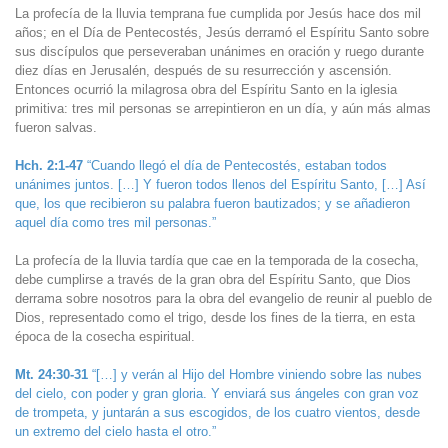
La profecía de la lluvia temprana fue cumplida por Jesús hace dos mil
años; en el Día de Pentecostés, Jesús derramó el Espíritu Santo sobre
sus discípulos que perseveraban unánimes en oración y ruego durante
diez días en Jerusalén, después de su resurrección y ascensión.
Entonces ocurrió la milagrosa obra del Espíritu Santo en la iglesia
primitiva: tres mil personas se arrepintieron en un día, y aún más almas
fueron salvas.
Hch. 2:1-47
“Cuando llegó el día de Pentecostés, estaban todos
unánimes juntos. […] Y fueron todos llenos del Espíritu Santo, […] Así
que, los que recibieron su palabra fueron bautizados; y se añadieron
aquel día como tres mil personas.”
La profecía de la lluvia tardía que cae en la temporada de la cosecha,
debe cumplirse a través de la gran obra del Espíritu Santo, que Dios
derrama sobre nosotros para la obra del evangelio de reunir al pueblo de
Dios, representado como el trigo, desde los fines de la tierra, en esta
época de la cosecha espiritual.
Mt. 24:30-31
“[…] y verán al Hijo del Hombre viniendo sobre las nubes
del cielo, con poder y gran gloria. Y enviará sus ángeles con gran voz
de trompeta, y juntarán a sus escogidos, de los cuatro vientos, desde
un extremo del cielo hasta el otro.”