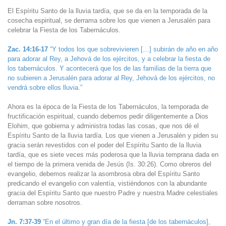
El Espíritu Santo de la lluvia tardía, que se da en la temporada de la
cosecha espiritual, se derrama sobre los que vienen a Jerusalén para
celebrar la Fiesta de los Tabernáculos.
Zac. 14:16-17
“Y todos los que sobrevivieren […] subirán de año en año
para adorar al Rey, a Jehová de los ejércitos, y a celebrar la fiesta de
los tabernáculos. Y acontecerá que los de las familias de la tierra que
no subieren a Jerusalén para adorar al Rey, Jehová de los ejércitos, no
vendrá sobre ellos lluvia.”
Ahora es la época de la Fiesta de los Tabernáculos, la temporada de
fructificación espiritual, cuando debemos pedir diligentemente a Dios
Elohim, que gobierna y administra todas las cosas, que nos dé el
Espíritu Santo de la lluvia tardía. Los que vienen a Jerusalén y piden su
gracia serán revestidos con el poder del Espíritu Santo de la lluvia
tardía, que es siete veces más poderosa que la lluvia temprana dada en
el tiempo de la primera venida de Jesús (Is. 30:26). Como obreros del
evangelio, debemos realizar la asombrosa obra del Espíritu Santo
predicando el evangelio con valentía, vistiéndonos con la abundante
gracia del Espíritu Santo que nuestro Padre y nuestra Madre celestiales
derraman sobre nosotros.
Jn. 7:37-39
“En el último y gran día de la fiesta [de los tabernáculos],