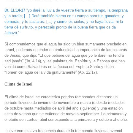
Dt. 11:14-17
“yo daré la lluvia de vuestra tierra a su tiempo, la temprana
y la tardía; […] Daré también hierba en tu campo para tus ganados; y
comerás, y te saciarás. […] y cierre los cielos, y no haya lluvia, ni la
tierra dé su fruto, y perezcáis pronto de la buena tierra que os da
Jehová.”
Si comprendemos que el agua ha sido un bien sumamente preciado en
Israel, podemos entender en profundidad la importancia de las palabras
de Jesús, que dijo: “El que bebiere del agua que yo le daré, no tendrá
sed jamás” (Jn. 4:14), y las palabras del Espíritu y la Esposa que han
venido como Salvadores en la época del Espíritu Santo y dicen:
“Tomen del agua de la vida gratuitamente” (Ap. 22:17).
Clima de Israel
El clima de Israel se caracteriza por dos temporadas distintas: un
período lluvioso de invierno de noviembre a marzo (o desde mediados
de octubre hasta mediados de abril del año siguiente) y una estación
seca de verano que se extiende de mayo a septiembre. La primavera y
el otoño son cortos; abril corresponde a la primavera y octubre al otoño.
Llueve con relativa frecuencia durante la temporada lluviosa invernal.