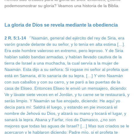
podemosmostrar su gloria? Veamos una historia de la Biblia.
La gloria de Dios se revela mediante la obediencia
2 R. 5:1-14
『Naamán, general del ejército del rey de Siria, era
varón grande delante de su señor, y lo tenía en alta estima […].
Era este hombre valeroso en extremo, pero leproso. Y de Siria
habían salido bandas armadas, y habían llevado cautiva de la
tierra de Israel a una muchacha, la cual servía a la mujer de
Naamán. Esta dijo a su señora: Si rogase mi señor al profeta que
está en Samaria, él lo sanaría de su lepra. […] Y vino Naamán
con sus caballos y con su carro, y se paró a las puertas de la
casa de Eliseo. Entonces Eliseo le envió un mensajero, diciendo:
Ve y lávate siete veces en el Jordán, y tu carne se te restaurará, y
serás limpio. Y Naamán se fue enojado, diciendo: He aquí yo
decía para mí: Saldrá él luego, y estando en pie invocará el
nombre de Jehová su Dios, y alzará su mano y tocará el lugar, y
sanará la lepra. Abana y Farfar, ríos de Damasco, ¿no son
mejores que todas las aguas de Israel? […] Mas sus criados se le
acercaron y le hablaron diciendo: Padre mío, si el profeta te