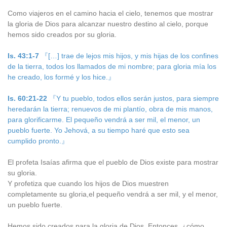
Como viajeros en el camino hacia el cielo, tenemos que mostrar
la gloria de Dios para alcanzar nuestro destino al cielo, porque
hemos sido creados por su gloria.
Is. 43:1-7
『[…] trae de lejos mis hijos, y mis hijas de los confines
de la tierra, todos los llamados de mi nombre; para gloria mía los
he creado, los formé y los hice.』
Is. 60:21-22
『Y tu pueblo, todos ellos serán justos, para siempre
heredarán la tierra; renuevos de mi plantío, obra de mis manos,
para glorificarme. El pequeño vendrá a ser mil, el menor, un
pueblo fuerte. Yo Jehová, a su tiempo haré que esto sea
cumplido pronto.』
El profeta Isaías afirma que el pueblo de Dios existe para mostrar
su gloria.
Y profetiza que cuando los hijos de Dios muestren
completamente su gloria,el pequeño vendrá a ser mil, y el menor,
un pueblo fuerte.
Hemos sido creados para la gloria de Dios. Entonces, ¿cómo