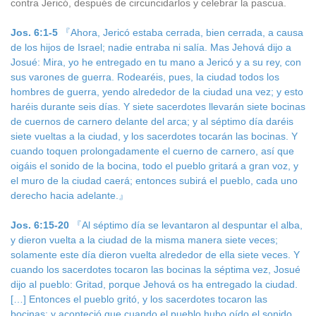
contra Jericó, después de circuncidarlos y celebrar la pascua.
Jos. 6:1-5
『Ahora, Jericó estaba cerrada, bien cerrada, a causa
de los hijos de Israel; nadie entraba ni salía. Mas Jehová dijo a
Josué: Mira, yo he entregado en tu mano a Jericó y a su rey, con
sus varones de guerra. Rodearéis, pues, la ciudad todos los
hombres de guerra, yendo alrededor de la ciudad una vez; y esto
haréis durante seis días. Y siete sacerdotes llevarán siete bocinas
de cuernos de carnero delante del arca; y al séptimo día daréis
siete vueltas a la ciudad, y los sacerdotes tocarán las bocinas. Y
cuando toquen prolongadamente el cuerno de carnero, así que
oigáis el sonido de la bocina, todo el pueblo gritará a gran voz, y
el muro de la ciudad caerá; entonces subirá el pueblo, cada uno
derecho hacia adelante.』
Jos. 6:15-20
『Al séptimo día se levantaron al despuntar el alba,
y dieron vuelta a la ciudad de la misma manera siete veces;
solamente este día dieron vuelta alrededor de ella siete veces. Y
cuando los sacerdotes tocaron las bocinas la séptima vez, Josué
dijo al pueblo: Gritad, porque Jehová os ha entregado la ciudad.
[…] Entonces el pueblo gritó, y los sacerdotes tocaron las
bocinas; y aconteció que cuando el pueblo hubo oído el sonido