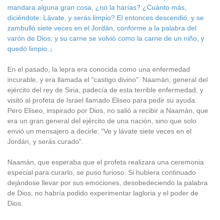
mandara alguna gran cosa, ¿no la harías? ¿Cuánto más,
diciéndote: Lávate, y serás limpio? El entonces descendió, y se
zambulló siete veces en el Jordán, conforme a la palabra del
varón de Dios; y su carne se volvió como la carne de un niño, y
quedó limpio.』
En el pasado, la lepra era conocida como una enfermedad
incurable, y era llamada el "castigo divino". Naamán, general del
ejército del rey de Siria, padecía de esta terrible enfermedad, y
visitó al profeta de Israel llamado Eliseo para pedir su ayuda.
Pero Eliseo, inspirado por Dios, no salió a recibir a Naamán, que
era un gran general del ejército de una nación, sino que solo
envió un mensajero a decirle: "Ve y lávate siete veces en el
Jordán, y serás curado".
Naamán, que esperaba que el profeta realizara una ceremonia
especial para curarlo, se puso furioso. Si hubiera continuado
dejándose llevar por sus emociones, desobedeciendo la palabra
de Dios, no habría podido experimentar lagloria y el poder de
Dios.