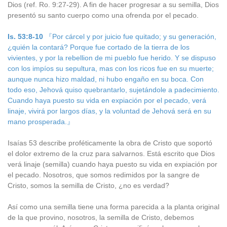
Dios (ref. Ro. 9:27-29). A fin de hacer progresar a su semilla, Dios
presentó su santo cuerpo como una ofrenda por el pecado.
Is. 53:8-10
『Por cárcel y por juicio fue quitado; y su generación,
¿quién la contará? Porque fue cortado de la tierra de los
vivientes, y por la rebellion de mi pueblo fue herido. Y se dispuso
con los impíos su sepultura, mas con los ricos fue en su muerte;
aunque nunca hizo maldad, ni hubo engaño en su boca. Con
todo eso, Jehová quiso quebrantarlo, sujetándole a padecimiento.
Cuando haya puesto su vida en expiación por el pecado, verá
linaje, vivirá por largos días, y la voluntad de Jehová será en su
mano prosperada.』
Isaías 53 describe proféticamente la obra de Cristo que soportó
el dolor extremo de la cruz para salvarnos. Está escrito que Dios
verá linaje (semilla) cuando haya puesto su vida en expiación por
el pecado. Nosotros, que somos redimidos por la sangre de
Cristo, somos la semilla de Cristo, ¿no es verdad?
Así como una semilla tiene una forma parecida a la planta original
de la que provino, nosotros, la semilla de Cristo, debemos