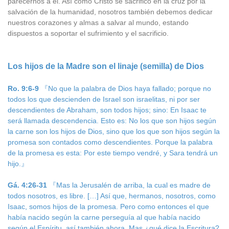
parecernos a él. Así como Cristo se sacrificó en la cruz por la
salvación de la humanidad, nosotros también debemos dedicar
nuestros corazones y almas a salvar al mundo, estando
dispuestos a soportar el sufrimiento y el sacrificio.
Los hijos de la Madre son el linaje (semilla) de Dios
Ro. 9:6-9
『No que la palabra de Dios haya fallado; porque no
todos los que descienden de Israel son israelitas, ni por ser
descendientes de Abraham, son todos hijos; sino: En Isaac te
será llamada descendencia. Esto es: No los que son hijos según
la carne son los hijos de Dios, sino que los que son hijos según la
promesa son contados como descendientes. Porque la palabra
de la promesa es esta: Por este tiempo vendré, y Sara tendrá un
hijo.』
Gá. 4:26-31
『Mas la Jerusalén de arriba, la cual es madre de
todos nosotros, es libre. […] Así que, hermanos, nosotros, como
Isaac, somos hijos de la promesa. Pero como entonces el que
había nacido según la carne perseguía al que había nacido
según el Espíritu, así también ahora. Mas ¿qué dice la Escritura?