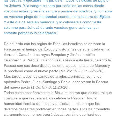
las bestias; y ejecutaré mis juicios en todos los dioses de Egipto.
Yo Jehová. Y la sangre os será por señal en las casas donde
vosotros estéis; y veré la sangre y pasaré de vosotros, y no habrá
en vosotros plaga de mortandad cuando hiera la tierra de Egipto.
Y este día os será en memoria, y lo celebraréis como fiesta
solemne para Jehová durante vuestras generaciones; por
estatuto perpetuo lo celebraréis.”
De acuerdo con las reglas de Dios, los israelitas celebraron la
Pascua en el tiempo del Éxodo y justo antes de su entrada en la
tierra de Canaán. Los reyes Ezequías y Josías también
celebraron la Pascua. Cuando Jesús vino a esta tierra, celebró la
Pascua con sus doce discípulos en el aposento alto de Marcos y
la proclamó como el nuevo pacto (Mt. 26:17-28, Lc. 22:7-20).
Más tarde, todos los santos de la iglesia primitiva, como los
apóstoles Pedro, Juan, Santiago y Pablo, observaron la Pascua
del nuevo pacto (1 Co. 5:7-8, 11:23-26).
Todas estas enseñanzas de la Biblia muestran que es natural que
cualquiera que respeta a Dios celebre la Pascua. Hoy, la
humanidad tiembla de miedo y ansiedad, debido a que los
diversos desastres proliferan en todas partes. Dios ha prometido
claramente que no nos traerá desastres, sino que hará que