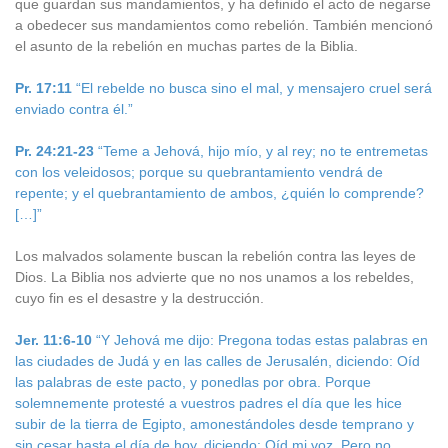
que guardan sus mandamientos, y ha definido el acto de negarse
a obedecer sus mandamientos como rebelión. También mencionó
el asunto de la rebelión en muchas partes de la Biblia.
Pr. 17:11
“El rebelde no busca sino el mal, y mensajero cruel será
enviado contra él.”
Pr. 24:21-23
“Teme a Jehová, hijo mío, y al rey; no te entremetas
con los veleidosos; porque su quebrantamiento vendrá de
repente; y el quebrantamiento de ambos, ¿quién lo comprende?
[…]”
Los malvados solamente buscan la rebelión contra las leyes de
Dios. La Biblia nos advierte que no nos unamos a los rebeldes,
cuyo fin es el desastre y la destrucción.
Jer. 11:6-10
“Y Jehová me dijo: Pregona todas estas palabras en
las ciudades de Judá y en las calles de Jerusalén, diciendo: Oíd
las palabras de este pacto, y ponedlas por obra. Porque
solemnemente protesté a vuestros padres el día que les hice
subir de la tierra de Egipto, amonestándoles desde temprano y
sin cesar hasta el día de hoy, diciendo: Oíd mi voz. Pero no