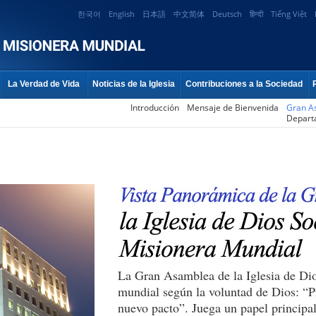
한국어
English
日本語
中文简体
Deutsch
हिन्दी
Tiếng Việt
La Verdad de Vida
Noticias de la Iglesia
Contribuciones a la Sociedad
Introducción
Mensaje de Bienvenida
Gran A
Depart
La Gran Asamblea de la Iglesia de Dio
mundial según la voluntad de Dios: “P
nuevo pacto”. Juega un papel principal