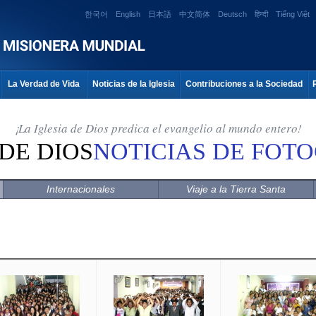
한국어
English
日本語
中文简体
Deutsch
हिन्दी
Tiếng Việt
La Verdad de Vida
Noticias de la Iglesia
Contribuciones a la Sociedad
¡La Iglesia de Dios predica el evangelio al mundo entero!
 DE DIOS
NOTICIAS DE FOT
Internacionales
Viaje a la Tierra Santa