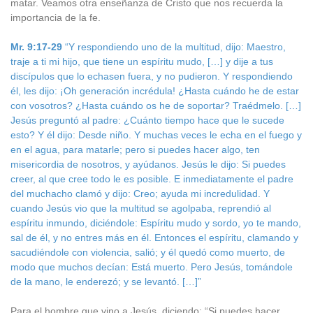
matar. Veamos otra enseñanza de Cristo que nos recuerda la
importancia de la fe.
Mr. 9:17-29
“Y respondiendo uno de la multitud, dijo: Maestro,
traje a ti mi hijo, que tiene un espíritu mudo, […] y dije a tus
discípulos que lo echasen fuera, y no pudieron. Y respondiendo
él, les dijo: ¡Oh generación incrédula! ¿Hasta cuándo he de estar
con vosotros? ¿Hasta cuándo os he de soportar? Traédmelo. […]
Jesús preguntó al padre: ¿Cuánto tiempo hace que le sucede
esto? Y él dijo: Desde niño. Y muchas veces le echa en el fuego y
en el agua, para matarle; pero si puedes hacer algo, ten
misericordia de nosotros, y ayúdanos. Jesús le dijo: Si puedes
creer, al que cree todo le es posible. E inmediatamente el padre
del muchacho clamó y dijo: Creo; ayuda mi incredulidad. Y
cuando Jesús vio que la multitud se agolpaba, reprendió al
espíritu inmundo, diciéndole: Espíritu mudo y sordo, yo te mando,
sal de él, y no entres más en él. Entonces el espíritu, clamando y
sacudiéndole con violencia, salió; y él quedó como muerto, de
modo que muchos decían: Está muerto. Pero Jesús, tomándole
de la mano, le enderezó; y se levantó. […]”
Para el hombre que vino a Jesús, diciendo: “Si puedes hacer