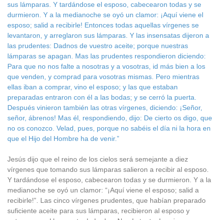
sus lámparas. Y tardándose el esposo, cabecearon todas y se
durmieron. Y a la medianoche se oyó un clamor: ¡Aquí viene el
esposo; salid a recibirle! Entonces todas aquellas vírgenes se
levantaron, y arreglaron sus lámparas. Y las insensatas dijeron a
las prudentes: Dadnos de vuestro aceite; porque nuestras
lámparas se apagan. Mas las prudentes respondieron diciendo:
Para que no nos falte a nosotras y a vosotras, id más bien a los
que venden, y comprad para vosotras mismas. Pero mientras
ellas iban a comprar, vino el esposo; y las que estaban
preparadas entraron con él a las bodas; y se cerró la puerta.
Después vinieron también las otras vírgenes, diciendo: ¡Señor,
señor, ábrenos! Mas él, respondiendo, dijo: De cierto os digo, que
no os conozco. Velad, pues, porque no sabéis el día ni la hora en
que el Hijo del Hombre ha de venir.”
Jesús dijo que el reino de los cielos será semejante a diez
vírgenes que tomando sus lámparas salieron a recibir al esposo.
Y tardándose el esposo, cabecearon todas y se durmieron. Y a la
medianoche se oyó un clamor: “¡Aquí viene el esposo; salid a
recibirle!”. Las cinco vírgenes prudentes, que habían preparado
suficiente aceite para sus lámparas, recibieron al esposo y