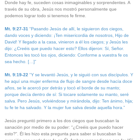
Donde hay fe, suceden cosas inimaginables y sorprendentes. A
través de su obra, Jesús nos mostró personalmente que
podemos lograr todo si tenemos fe firme.
Mt. 9:27-31
“Pasando Jesús de allí, le siguieron dos ciegos,
dando voces y diciendo: ¡Ten misericordia de nosotros, Hijo de
David! Y llegado a la casa, vinieron a él los ciegos; y Jesús les
dijo: ¿Creéis que puedo hacer esto? Ellos dijeron: Sí, Señor.
Entonces les tocó los ojos, diciendo: Conforme a vuestra fe os
sea hecho. […]”
Mt. 9:19-22
“Y se levantó Jesús, y le siguió con sus discípulos. Y
he aquí una mujer enferma de flujo de sangre desde hacía doce
años, se le acercó por detrás y tocó el borde de su manto;
porque decía dentro de sí: Si tocare solamente su manto, seré
salva. Pero Jesús, volviéndose y mirándola, dijo: Ten ánimo, hija;
tu fe te ha salvado. Y la mujer fue salva desde aquella hora.”
Jesús preguntó primero a los dos ciegos que buscaban la
sanación por medio de su poder: “¿Creéis que puedo hacer
esto?”. Él les hizo esta pregunta para saber si buscaban la