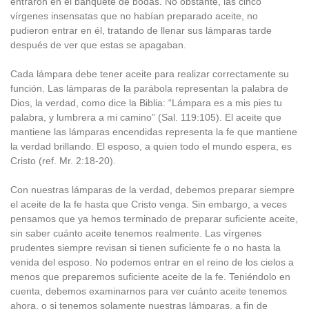
entraron en el banquete de bodas. No obstante, las cinco
vírgenes insensatas que no habían preparado aceite, no
pudieron entrar en él, tratando de llenar sus lámparas tarde
después de ver que estas se apagaban.
Cada lámpara debe tener aceite para realizar correctamente su
función. Las lámparas de la parábola representan la palabra de
Dios, la verdad, como dice la Biblia: “Lámpara es a mis pies tu
palabra, y lumbrera a mi camino” (Sal. 119:105). El aceite que
mantiene las lámparas encendidas representa la fe que mantiene
la verdad brillando. El esposo, a quien todo el mundo espera, es
Cristo (ref. Mr. 2:18-20).
Con nuestras lámparas de la verdad, debemos preparar siempre
el aceite de la fe hasta que Cristo venga. Sin embargo, a veces
pensamos que ya hemos terminado de preparar suficiente aceite,
sin saber cuánto aceite tenemos realmente. Las vírgenes
prudentes siempre revisan si tienen suficiente fe o no hasta la
venida del esposo. No podemos entrar en el reino de los cielos a
menos que preparemos suficiente aceite de la fe. Teniéndolo en
cuenta, debemos examinarnos para ver cuánto aceite tenemos
ahora, o si tenemos solamente nuestras lámparas, a fin de