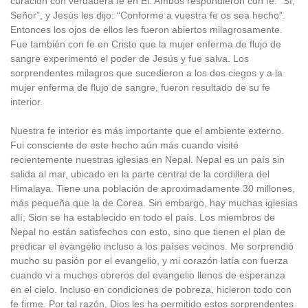
curación con verdadera fe en Él. Ambos respondieron con fe: “Sí,
Señor”, y Jesús les dijo: “Conforme a vuestra fe os sea hecho”.
Entonces los ojos de ellos les fueron abiertos milagrosamente.
Fue también con fe en Cristo que la mujer enferma de flujo de
sangre experimentó el poder de Jesús y fue salva. Los
sorprendentes milagros que sucedieron a los dos ciegos y a la
mujer enferma de flujo de sangre, fueron resultado de su fe
interior.
Nuestra fe interior es más importante que el ambiente externo.
Fui consciente de este hecho aún más cuando visité
recientemente nuestras iglesias en Nepal. Nepal es un país sin
salida al mar, ubicado en la parte central de la cordillera del
Himalaya. Tiene una población de aproximadamente 30 millones,
más pequeña que la de Corea. Sin embargo, hay muchas iglesias
allí; Sion se ha establecido en todo el país. Los miembros de
Nepal no están satisfechos con esto, sino que tienen el plan de
predicar el evangelio incluso a los países vecinos. Me sorprendió
mucho su pasión por el evangelio, y mi corazón latía con fuerza
cuando vi a muchos obreros del evangelio llenos de esperanza
en el cielo. Incluso en condiciones de pobreza, hicieron todo con
fe firme. Por tal razón, Dios les ha permitido estos sorprendentes