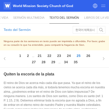
World Mission Society Church of God
WATV
 VIDA
SERMÓN MULTIMEDIA
TEXTO DEL SERMÓN
LIBROS DE LA V
Texto del Sermón
한국어 제목표시
Ninguna parte de los sermones en texto puede ser imprimida o difundida. Por favor, grabe
en su corazón lo que ha entendido, para compartir la fragancia de Sion.
1
2
21
22
23
24
25
26
...
27
28
29
34
35
...
Quiten la escoria de la plata
El reino de Dios se acerca más cada día que pasa. Ya que el reino de los
cielos se acerca cada día más, si todavía tenemos mucha escoria en nuestra
alma, ¿podremos entrar en el reino de Dios con tales impurezas? De
ninguna manera. Los santos de Dios son santos, como Dios es santo (ref. 1
P. 1:15, 2:9). Debemos eliminar toda la escoria que no agrada a Dios, a fin
de entrar en el eterno reino de nuestro Padre y nuestra Madre celestiales.