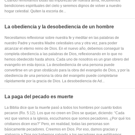
Cuando removamos todas las impurezas de nuestra alma, recibiremos
bendiciones espirituales del cielo y seremos dignos de volver a nuestro
hogar celestial. Quiten la escoria de...
La obediencia y la desobediencia de un hombre
Necesitamos reflexionar sobre nuestra fe y meditar en las palabras de
nuestro Padre y nuestra Madre celestiales una y otra vez, para poder
alcanzar el eterno reino de Dios. En el nuevo año, debemos conseguir la
completa obediencia a las palabras de Dios, reflexionando en lo que no
hemos obedecido hasta ahora. Cada uno de nosotros es un gran obrero del
evangelio en esta época. La desobediencia de una persona puede
convertirse en un gran obstáculo para la obra del evangelio de Dios, y por la
obediencia de una persona la obra del evangelio puede completarse
rápidamente por la gracia de Dios. La desobediencia de Ad...
La paga del pecado es muerte
La Biblia dice que la muerte pasó a todos los hombres por cuanto todos
pecaron (Ro. 5:12). Los que no creen en Dios se quejan, diciendo: “Cada
vez que vamos a la iglesia, escuchamos que somos pecadores. ¿Por qué los
cristianos dicen eso?” Pero, en realidad, todas las personas son
básicamente pecadores. Creemos en Dios. Por eso, damos gracias y
alabanza a Dios por habernos salvado a los pecadores que estábamos