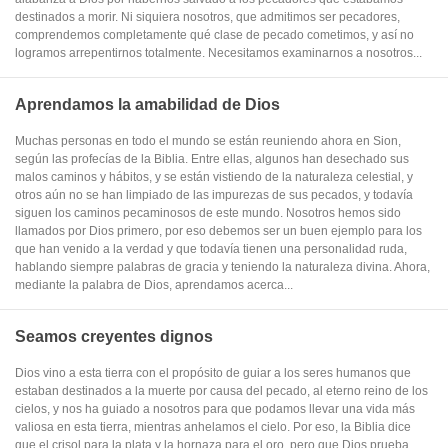
destinados a morir. Ni siquiera nosotros, que admitimos ser pecadores,
comprendemos completamente qué clase de pecado cometimos, y así no
logramos arrepentirnos totalmente. Necesitamos examinarnos a nosotros...
Aprendamos la amabilidad de Dios
Muchas personas en todo el mundo se están reuniendo ahora en Sion,
según las profecías de la Biblia. Entre ellas, algunos han desechado sus
malos caminos y hábitos, y se están vistiendo de la naturaleza celestial, y
otros aún no se han limpiado de las impurezas de sus pecados, y todavía
siguen los caminos pecaminosos de este mundo. Nosotros hemos sido
llamados por Dios primero, por eso debemos ser un buen ejemplo para los
que han venido a la verdad y que todavía tienen una personalidad ruda,
hablando siempre palabras de gracia y teniendo la naturaleza divina. Ahora,
mediante la palabra de Dios, aprendamos acerca...
Seamos creyentes dignos
Dios vino a esta tierra con el propósito de guiar a los seres humanos que
estaban destinados a la muerte por causa del pecado, al eterno reino de los
cielos, y nos ha guiado a nosotros para que podamos llevar una vida más
valiosa en esta tierra, mientras anhelamos el cielo. Por eso, la Biblia dice
que el crisol para la plata y la hornaza para el oro, pero que Dios prueba