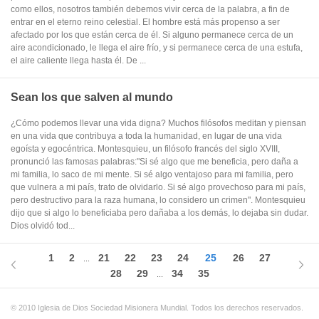
como ellos, nosotros también debemos vivir cerca de la palabra, a fin de
entrar en el eterno reino celestial. El hombre está más propenso a ser
afectado por los que están cerca de él. Si alguno permanece cerca de un
aire acondicionado, le llega el aire frío, y si permanece cerca de una estufa,
el aire caliente llega hasta él. De ...
Sean los que salven al mundo
¿Cómo podemos llevar una vida digna? Muchos filósofos meditan y piensan
en una vida que contribuya a toda la humanidad, en lugar de una vida
egoísta y egocéntrica. Montesquieu, un filósofo francés del siglo XVIII,
pronunció las famosas palabras:"Si sé algo que me beneficia, pero daña a
mi familia, lo saco de mi mente. Si sé algo ventajoso para mi familia, pero
que vulnera a mi país, trato de olvidarlo. Si sé algo provechoso para mi país,
pero destructivo para la raza humana, lo considero un crimen". Montesquieu
dijo que si algo lo beneficiaba pero dañaba a los demás, lo dejaba sin dudar.
Dios olvidó tod...
1
2
21
22
23
24
25
26
27
...
28
29
34
35
...
© 2010 Iglesia de Dios Sociedad Misionera Mundial. Todos los derechos reservados.