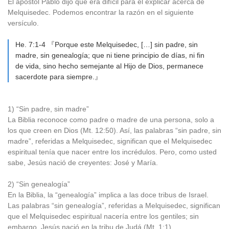
El apóstol Pablo dijo que era difícil para él explicar acerca de
Melquisedec. Podemos encontrar la razón en el siguiente
versículo.
He. 7:1-4 『Porque este Melquisedec, […] sin padre, sin
madre, sin genealogía; que ni tiene principio de días, ni fin
de vida, sino hecho semejante al Hijo de Dios, permanece
sacerdote para siempre.』
1) “Sin padre, sin madre”
La Biblia reconoce como padre o madre de una persona, solo a
los que creen en Dios (Mt. 12:50). Así, las palabras “sin padre, sin
madre”, referidas a Melquisedec, significan que el Melquisedec
espiritual tenía que nacer entre los incrédulos. Pero, como usted
sabe, Jesús nació de creyentes: José y María.
2) “Sin genealogía”
En la Biblia, la “genealogía” implica a las doce tribus de Israel.
Las palabras “sin genealogía”, referidas a Melquisedec, significan
que el Melquisedec espiritual nacería entre los gentiles; sin
embargo, Jesús nació en la tribu de Judá (Mt. 1:1).