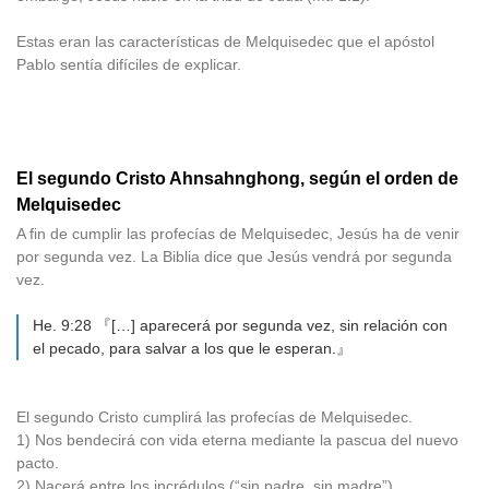
Estas eran las características de Melquisedec que el apóstol
Pablo sentía difíciles de explicar.
El segundo Cristo Ahnsahnghong, según el orden de
Melquisedec
A fin de cumplir las profecías de Melquisedec, Jesús ha de venir
por segunda vez. La Biblia dice que Jesús vendrá por segunda
vez.
He. 9:28 『[…] aparecerá por segunda vez, sin relación con
el pecado, para salvar a los que le esperan.』
El segundo Cristo cumplirá las profecías de Melquisedec.
1) Nos bendecirá con vida eterna mediante la pascua del nuevo
pacto.
2) Nacerá entre los incrédulos (“sin padre, sin madre”).