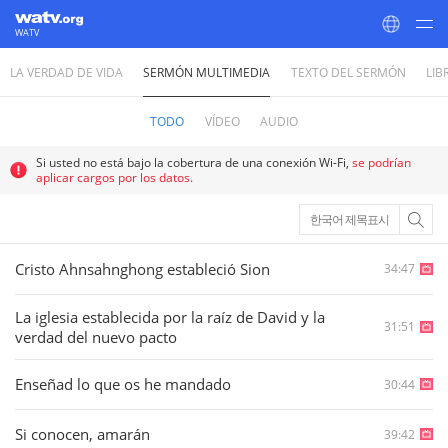
WATV
LA VERDAD DE VIDA
SERMÓN MULTIMEDIA
TEXTO DEL SERMÓN
LIB
World Mission Society Church of God
TODO
VÍDEO
AUDIO
Si usted no está bajo la cobertura de una conexión Wi-Fi,
se podrían
aplicar cargos por los datos.
한국어 제목표시
Cristo Ahnsahnghong estableció Sion
34:47
La iglesia establecida por la raíz de David y la
31:51
verdad del nuevo pacto
Enseñad lo que os he mandado
30:44
Si conocen, amarán
39:42