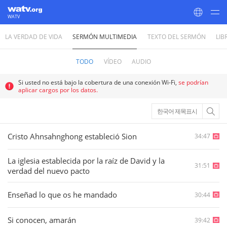
WATV
LA VERDAD DE VIDA
SERMÓN MULTIMEDIA
TEXTO DEL SERMÓN
LIB
World Mission Society Church of God
TODO
VÍDEO
AUDIO
Si usted no está bajo la cobertura de una conexión Wi-Fi,
se podrían
aplicar cargos por los datos.
한국어 제목표시
Cristo Ahnsahnghong estableció Sion
34:47
La iglesia establecida por la raíz de David y la
31:51
verdad del nuevo pacto
Enseñad lo que os he mandado
30:44
Si conocen, amarán
39:42