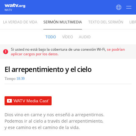
WATV
LA VERDAD DE VIDA
SERMÓN MULTIMEDIA
TEXTO DEL SERMÓN
LIB
World Mission Society Church of God
TODO
VÍDEO
AUDIO
Si usted no está bajo la cobertura de una conexión Wi-Fi,
se podrían
aplicar cargos por los datos.
El arrepentimiento y el cielo
Tiempo
18:39
‘WATV Media Cast’
Dios vino en carne y nos enseñó a arrepentirnos.
Podemos ir al cielo a través del arrepentimiento,
y ese camino es el camino de la vida.