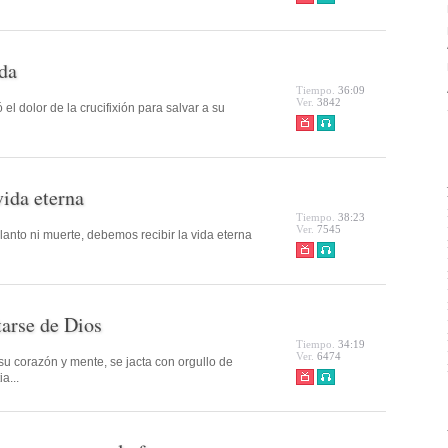
ida
Tiempo.
36:09
Ver.
3842
 el dolor de la crucifixión para salvar a su
vida eterna
Tiempo.
38:23
Ver.
7545
llanto ni muerte, debemos recibir la vida eterna
tarse de Dios
Tiempo.
34:19
Ver.
6474
u corazón y mente, se jacta con orgullo de
a...