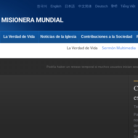
한국어
English
日本語
中文简体
Deutsch
हिन्दी
Tiếng Việt
La Verdad de Vida
Noticias de la Iglesia
Contribuciones a la Sociedad
La Verdad de Vida
Sermón Multimedia
Podría haber un retraso temporal si muchos usuarios inician ses