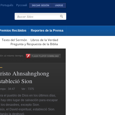
Português
Русский
Premios Recibidos
Reportes de la Prensa
Texto del Sermón
Libros de la Verdad
Pregunta y Respuesta de la Biblia
ión al mismo tiempo.