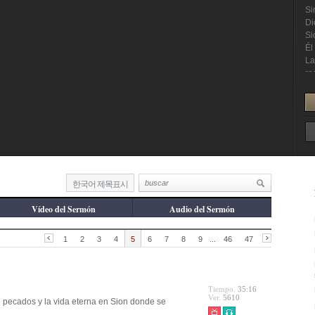
한국어 제목표시
Vídeo del Sermón
Audio del Sermón
1
2
3
4
5
6
7
8
9
...
46
47
Tiempo.
35:16
Ver.
5610
 pecados y la vida eterna en Sion donde se