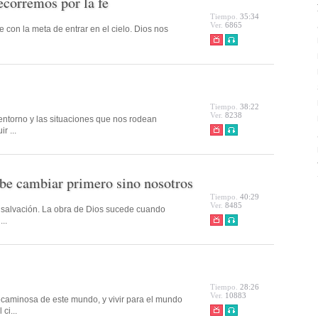
ecorremos por la fe
Tiempo.
35:34
Ver.
6865
 con la meta de entrar en el cielo. Dios nos
Tiempo.
38:22
Ver.
8238
 entorno y las situaciones que nos rodean
r ...
be cambiar primero sino nosotros
Tiempo.
40:29
Ver.
8485
de salvación. La obra de Dios sucede cuando
..
Tiempo.
28:26
Ver.
10883
aminosa de este mundo, y vivir para el mundo
ci...