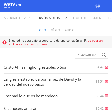
WATV
LA VERDAD DE VIDA
SERMÓN MULTIMEDIA
TEXTO DEL SERMÓN
LIB
World Mission Society Church of God
TODO
VÍDEO
AUDIO
Si usted no está bajo la cobertura de una conexión Wi-Fi,
se podrían
aplicar cargos por los datos.
한국어 제목표시
Cristo Ahnsahnghong estableció Sion
34:47
La iglesia establecida por la raíz de David y la
31:51
verdad del nuevo pacto
Enseñad lo que os he mandado
30:44
Si conocen, amarán
39:42