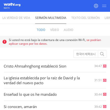
WATV
LA VERDAD DE VIDA
SERMÓN MULTIMEDIA
TEXTO DEL SERMÓN
LIB
World Mission Society Church of God
TODO
VÍDEO
AUDIO
Si usted no está bajo la cobertura de una conexión Wi-Fi,
se podrían
aplicar cargos por los datos.
한국어 제목표시
Cristo Ahnsahnghong estableció Sion
34:47
La iglesia establecida por la raíz de David y la
31:51
verdad del nuevo pacto
Enseñad lo que os he mandado
30:44
Si conocen, amarán
39:42