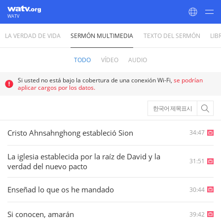
WATV
LA VERDAD DE VIDA
SERMÓN MULTIMEDIA
TEXTO DEL SERMÓN
LIB
World Mission Society Church of God
TODO
VÍDEO
AUDIO
Si usted no está bajo la cobertura de una conexión Wi-Fi,
se podrían
aplicar cargos por los datos.
한국어 제목표시
Cristo Ahnsahnghong estableció Sion
34:47
La iglesia establecida por la raíz de David y la
31:51
verdad del nuevo pacto
Enseñad lo que os he mandado
30:44
Si conocen, amarán
39:42