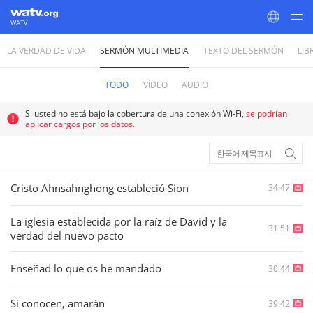
WATV
LA VERDAD DE VIDA
SERMÓN MULTIMEDIA
TEXTO DEL SERMÓN
LIB
World Mission Society Church of God
TODO
VÍDEO
AUDIO
Si usted no está bajo la cobertura de una conexión Wi-Fi,
se podrían
aplicar cargos por los datos.
한국어 제목표시
Cristo Ahnsahnghong estableció Sion
34:47
La iglesia establecida por la raíz de David y la
31:51
verdad del nuevo pacto
Enseñad lo que os he mandado
30:44
Si conocen, amarán
39:42