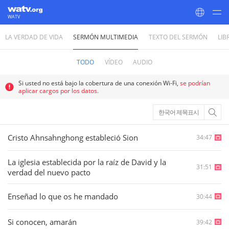
WATV
LA VERDAD DE VIDA
SERMÓN MULTIMEDIA
TEXTO DEL SERMÓN
LIB
World Mission Society Church of God
TODO
VÍDEO
AUDIO
Si usted no está bajo la cobertura de una conexión Wi-Fi,
se podrían
aplicar cargos por los datos.
한국어 제목표시
Cristo Ahnsahnghong estableció Sion
34:47
La iglesia establecida por la raíz de David y la
31:51
verdad del nuevo pacto
Enseñad lo que os he mandado
30:44
Si conocen, amarán
39:42