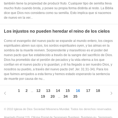
también tiene la propiedad de producir fruto. Cualquier tipo de semilla lleva
mucho fruto cuando brota, y posee su propia forma distinta al resto. La Biblia
dice que Dios nos considera como su semilla. Esto implica que si nacemos
de nuevo en la ver...
Los injustos no pueden heredar el reino de los cielos
Como el evangelio del nuevo pacto se expande al mundo entero, los ciegos
espirituales abren sus ojos, los sordos espirituales oyen, y las almas en la
sombra de la muerte reviven. Sorprendente y maravilloso es el poder del
nuevo pacto que fue establecido a través de la sangre del sacrificio de Dios.
Dios ha prometido dar el perdón de pecados y la vida eterna a los que
confían en el nuevo pacto y lo guardan; y él ha llegado a ser nuestro Dios, y
nosotros su pueblo, a través del nuevo pacto (ref. Jer. 31:31-34). Para los
que fuimos arrojados a esta tierra y hemos estado esperando la sentencia
de muerte por causa de nu...
1
2
12
13
14
15
16
17
18
...
19
20
34
35
...
© 2010 Iglesia de Dios Sociedad Misionera Mundial. Todos los derechos reservados.
Apartado Postal 119, Oficina Postal de Seongnam Bundang, Bundang-gu, Seongnam-