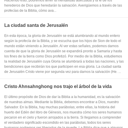
Haciendo esto, podremos tener la mentalidad adecuada y la fe de los
herederos de Dios que heredarán la salvación. Averigüemos a través de las
profecías de la Biblia, cómo ava...
La ciudad santa de Jerusalén
En esta época, la gloria de Jerusalén se está alumbrando al mundo entero
según la profecía de la Biblia, y se escucha que los hijos de Sion de todo el
mundo están viniendo a Jerusalén. Al ver estas señales, podemos darnos
cuenta de que la gloria de Jerusalén se expandirá pronto a Samaria y hasta
los fines de la tierra como Dios profetizó. Por medio de la Biblia, estudiemos
la realidad de Jerusalén cuya Gloria se alumbrará a todas las naciones, y las
bendiciones que recibirán los que participen en esa gloria. La ciudad santa
de Jerusalén Cristo viene por segunda vez para darnos la salvación (He. ...
Cristo Ahnsahnghong nos trajo el árbol de la vida
El último propósito de Dios de dar la Biblia a la humanidad, es la salvación
de nuestras almas. Mediante la Biblia, debemos encontrar a Dios, nuestro
Salvador. En la Biblia, hay muchas parábolas; entre ellas, la historia del
huerto del Edén del libro de Génesis, nos muestra cómo los seres humanos
pecaron en el cielo y fueron arrojados a la tierra. Si llegamos a comprender
el verdadero significado escondido en las parábolas, todos los seres
humanos podremos ser liberados de la muerte. La Biblia dice que a algunos