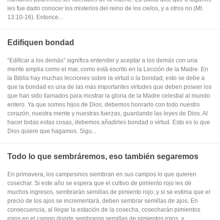
les fue dado conocer los misterios del reino de los cielos, y a otros no (Mt.
13:10-16). Entonce...
Edifiquen bondad
“Edificar a los demás” significa entender y aceptar a los demás con una
mente amplia como el mar, como está escrito en la Lección de la Madre. En
la Biblia hay muchas lecciones sobre la virtud o la bondad; esto se debe a
que la bondad es una de las más importantes virtudes que deben poseer los
que han sido llamados para mostrar la gloria de la Madre celestial al mundo
entero. Ya que somos hijos de Dios, debemos honrarlo con todo nuestro
corazón, nuestra mente y nuestras fuerzas, guardando las leyes de Dios. Al
hacer todas estas cosas, debemos añadirles bondad o virtud. Esto es lo que
Dios quiere que hagamos. Sigu...
Todo lo que sembráremos, eso también segaremos
En primavera, los campesinos siembran en sus campos lo que quieren
cosechar. Si este año se espera que el cultivo de pimiento rojo les dé
muchos ingresos, sembrarán semillas de pimiento rojo; y si se estima que el
precio de los ajos se incrementará, deben sembrar semillas de ajos. En
consecuencia, al llegar la estación de la cosecha, cosecharán pimientos
rojos en el campo donde sembraron semillas de pimientos rojos, y