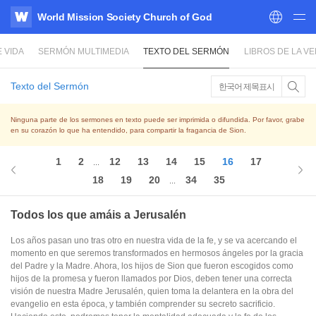
World Mission Society Church of God
WATV
 VIDA
SERMÓN MULTIMEDIA
TEXTO DEL SERMÓN
LIBROS DE LA V
Texto del Sermón
한국어 제목표시
Ninguna parte de los sermones en texto puede ser imprimida o difundida. Por favor, grabe
en su corazón lo que ha entendido, para compartir la fragancia de Sion.
1
2
12
13
14
15
16
17
...
18
19
20
34
35
...
Todos los que amáis a Jerusalén
Los años pasan uno tras otro en nuestra vida de la fe, y se va acercando el
momento en que seremos transformados en hermosos ángeles por la gracia
del Padre y la Madre. Ahora, los hijos de Sion que fueron escogidos como
hijos de la promesa y fueron llamados por Dios, deben tener una correcta
visión de nuestra Madre Jerusalén, quien toma la delantera en la obra del
evangelio en esta época, y también comprender su secreto sacrificio.