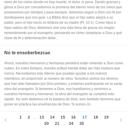
reino de los cielos donde no hay muerte, ni dolor, ni pena. Dando gracias y
gloria a Dios por concedernos la promesa del eterno reino de los cielos que
poseeremos por siempre y para siempre, debemos seguir a Dios con fe por
dondequiera que nos guíe. La Biblia dice que el hijo sabio alegra a su
padre, pero el hijo necio es tristeza de su madre (Pr. 10:1). Como hijos e
hijas sabios de Dios, debemos vivir una vida llena de gracia sin ningún
remordimiento por el evangelio, pensando en cómo complacer a Dios y qué
clase de fe y determinación debe...
No te ensoberbezcas
Ahora, nuestros hermanos y hermanas perdidos están viniendo a Sion como
nubes. En estos tiempos, nuestra actitud mental debe ser más madura que
nunca. Necesitamos más líderes que puedan ayudar a los nuevos
miembros, en proporción al número de ellos. Nosotros somos los obreros
que han sido llamados por Dios primero, y estamos participando en la santa
obra del evangelio. Si tememos a Dios, nos humillamos y servimos a
nuestros hermanos y hermanas, la obra del evangelio se cumplirá más
rápido. No solo debemos oír la palabra de Dios, sino también tenemos que
poner en práctica las enseñanzas de Dios. Si somos cri...
1
2
13
14
15
16
17
18
19
...
20
21
34
35
...