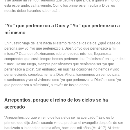
y de dónde ha venido. Tenemos que decirles que Dios, a quien el mundo
está esperando, ya ha venido. Como los primeros en recibir a Dios, es
nuestro deber hacerles saber cuá...
“Yo” que pertenezco a Dios y “Yo” que pertenezco a
mí mismo
En nuestro viaje de la fe hacia el eterno reino de los cielos, ¿qué clase de
persona soy yo, “yo que pertenezco a Dios”, o “yo que pertenezco a mí
mismo”? Cuando reflexionamos sobre nosotros mismos, llegamos a
comprender que casi siempre hemos pertenecido a “mí mismo” en lugar de a
“Dios”. Desde luego, siempre pensábamos que debíamos ser “yo que
pertenezco a Dios”. Sin embargo, en muchas ocasiones no hemos vivido
perteneciendo completamente a Dios. Ahora, tomémonos un tiempo para
examinarnos y ver si vivimos como “yo que pertenezco a Dios” o como “yo
que pertenezco a mí mismo”, a través de las palabras ...
Arrepentíos, porque el reino de los cielos se ha
acercado
“Arrepentíos, porque el reino de los cielos se ha acercado.” Esto es lo
primero que dijo Jesús cuando vino a predicar el evangelio después de ser
bautizado a la edad de treinta años, hace dos mil años (Mt. 4:17). Al decir