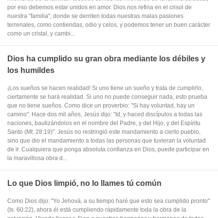
por eso debemos estar unidos en amor. Dios nos refina en el crisol de
nuestra "familia", donde se derriten todas nuestras malas pasiones
terrenales, como contiendas, odio y celos, y podemos tener un buen carácter
como un cristal, y cambi...
Dios ha cumplido su gran obra mediante los débiles y
los humildes
¡Los sueños se hacen realidad! Si uno tiene un sueño y trata de cumplirlo,
ciertamente se hará realidad. Si uno no puede conseguir nada, esto prueba
que no tiene sueños. Como dice un proverbio: "Si hay voluntad, hay un
camino". Hace dos mil años, Jesús dijo: "Id, y haced discípulos a todas las
naciones, bautizándolos en el nombre del Padre, y del Hijo, y del Espíritu
Santo (Mt. 28:19)". Jesús no restringió este mandamiento a cierto pueblo,
sino que dio el mandamiento a todas las personas que tuvieran la voluntad
de ir. Cualquiera que ponga absoluta confianza en Dios, puede participar en
la maravillosa obra d...
Lo que Dios limpió, no lo llames tú común
Como Dios dijo: "Yo Jehová, a su tiempo haré que esto sea cumplido pronto"
(Is. 60:22), ahora él está cumpliendo rápidamente toda la obra de la