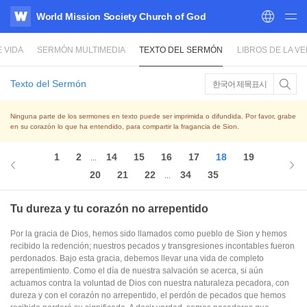
World Mission Society Church of God
WATV
 VIDA
SERMÓN MULTIMEDIA
TEXTO DEL SERMÓN
LIBROS DE LA V
Texto del Sermón
한국어 제목표시
Ninguna parte de los sermones en texto puede ser imprimida o difundida. Por favor, grabe
en su corazón lo que ha entendido, para compartir la fragancia de Sion.
1
2
14
15
16
17
18
19
...
20
21
22
34
35
...
Tu dureza y tu corazón no arrepentido
Por la gracia de Dios, hemos sido llamados como pueblo de Sion y hemos
recibido la redención; nuestros pecados y transgresiones incontables fueron
perdonados. Bajo esta gracia, debemos llevar una vida de completo
arrepentimiento. Como el día de nuestra salvación se acerca, si aún
actuamos contra la voluntad de Dios con nuestra naturaleza pecadora, con
dureza y con el corazón no arrepentido, el perdón de pecados que hemos