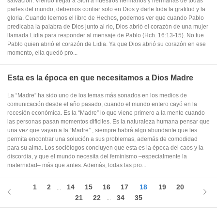
salvación. Viendo llegar a Sion a nuestros hermanos y hermanas de todas
partes del mundo, debemos confiar solo en Dios y darle toda la gratitud y la
gloria. Cuando leemos el libro de Hechos, podemos ver que cuando Pablo
predicaba la palabra de Dios junto al río, Dios abrió el corazón de una mujer
llamada Lidia para responder al mensaje de Pablo (Hch. 16:13-15). No fue
Pablo quien abrió el corazón de Lidia. Ya que Dios abrió su corazón en ese
momento, ella quedó pro...
Esta es la época en que necesitamos a Dios Madre
La “Madre” ha sido uno de los temas más sonados en los medios de
comunicación desde el año pasado, cuando el mundo entero cayó en la
recesión económica. Es la “Madre” lo que viene primero a la mente cuando
las personas pasan momentos difíciles. Es la naturaleza humana pensar que
una vez que vayan a la “Madre” , siempre habrá algo abundante que les
permita encontrar una solución a sus problemas, además de comodidad
para su alma. Los sociólogos concluyen que esta es la época del caos y la
discordia, y que el mundo necesita del feminismo –especialmente la
maternidad– más que antes. Además, todas las pro...
1
2
14
15
16
17
18
19
20
...
21
22
34
35
...