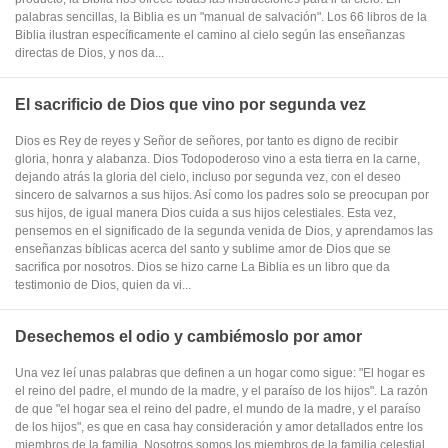
palabras sencillas, la Biblia es un "manual de salvación". Los 66 libros de la
Biblia ilustran específicamente el camino al cielo según las enseñanzas
directas de Dios, y nos da...
El sacrificio de Dios que vino por segunda vez
Dios es Rey de reyes y Señor de señores, por tanto es digno de recibir
gloria, honra y alabanza. Dios Todopoderoso vino a esta tierra en la carne,
dejando atrás la gloria del cielo, incluso por segunda vez, con el deseo
sincero de salvarnos a sus hijos. Así como los padres solo se preocupan por
sus hijos, de igual manera Dios cuida a sus hijos celestiales. Esta vez,
pensemos en el significado de la segunda venida de Dios, y aprendamos las
enseñanzas bíblicas acerca del santo y sublime amor de Dios que se
sacrifica por nosotros. Dios se hizo carne La Biblia es un libro que da
testimonio de Dios, quien da vi...
Desechemos el odio y cambiémoslo por amor
Una vez leí unas palabras que definen a un hogar como sigue: "El hogar es
el reino del padre, el mundo de la madre, y el paraíso de los hijos". La razón
de que "el hogar sea el reino del padre, el mundo de la madre, y el paraíso
de los hijos", es que en casa hay consideración y amor detallados entre los
miembros de la familia. Nosotros somos los miembros de la familia celestial,