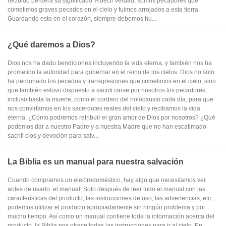
recibido perderá su significado. A decir verdad, somos pecadores que
cometimos graves pecados en el cielo y fuimos arrojados a esta tierra.
Guardando esto en el corazón, siempre debemos hu...
¿Qué daremos a Dios?
Dios nos ha dado bendiciones incluyendo la vida eterna, y también nos ha
prometido la autoridad para gobernar en el reino de los cielos. Dios no solo
ha perdonado los pecados y transgresiones que cometimos en el cielo, sino
que también estuvo dispuesto a sacrifi carse por nosotros los pecadores,
incluso hasta la muerte, como el cordero del holocausto cada día, para que
nos convirtamos en los sacerdotes reales del cielo y recibamos la vida
eterna. ¿Cómo podremos retribuir el gran amor de Dios por nosotros? ¿Qué
podemos dar a nuestro Padre y a nuestra Madre que no han escatimado
sacrifi cios y devoción para salv...
La Biblia es un manual para nuestra salvación
Cuando compramos un electrodoméstico, hay algo que necesitamos ver
antes de usarlo: el manual. Solo después de leer todo el manual con las
características del producto, las instrucciones de uso, las advertencias, etc.,
podemos utilizar el producto apropiadamente sin ningún problema y por
mucho tiempo. Así como un manual contiene toda la información acerca del
producto, la Biblia nos ofrece todas las instrucciones para ir al cielo. En